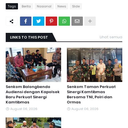
Tags
Berita
Nasional
News
Slide
LINKS TO THIS POST
Lihat semua
Senkom Balongbendo
Senkom Taman Perkuat
Audiensi dengan Kapolsek
Sinergi Kamtibmas
Baru Perkuat Sinergi
Bersama TNI, Polri dan
Kamtibmas
Ormas
August 06, 2026
August 06, 2026