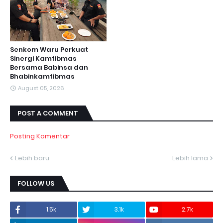
Senkom Waru Perkuat
Sinergi Kamtibmas
Bersama Babinsa dan
Bhabinkamtibmas
August 05, 2026
POST A COMMENT
Posting Komentar
Lebih baru
Lebih lama
FOLLOW US
1.5k
3.1k
2.7k