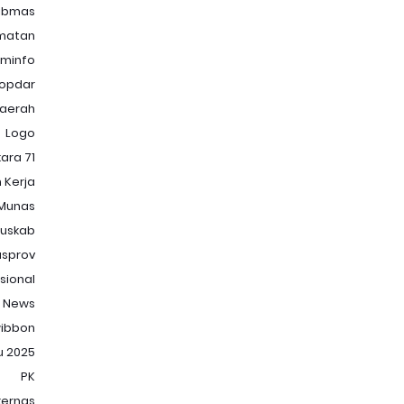
ibmas
matan
minfo
opdar
Daerah
Logo
ara 71
 Kerja
Munas
uskab
sprov
sional
News
ibbon
u 2025
PK
kernas