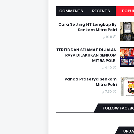
COMMENTS
RECENTS
POPU
Cara Setting HT Lengkap By
Senkom Mitra Polri
10:11 م
TERTIB DAN SELAMAT DI JALAN
RAYA DILAKUKAN SENKOM
MITRA POLRI
4:40 م
Panca Prasetya Senkom
Mitra Polri
7:50 م
FOLLOW FACEB
UPDA