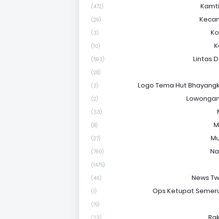
Kamt
(472)
Keca
(29)
Ko
(3)
K
(10)
Lintas 
(593)
(28)
Logo Tema Hut Bhayangk
(3)
Lowongan
(2)
(33)
M
(8)
Mu
(27)
Na
(790)
(1475)
News Tw
(46)
Ops Ketupat Semer
(1)
(15)
Ra
(23)