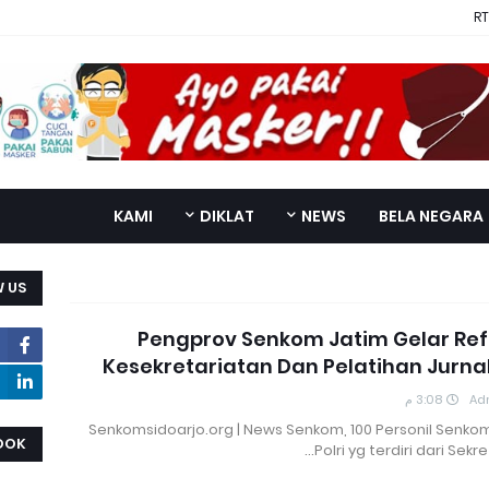
RT
KAMI
DIKLAT
NEWS
BELA NEGARA
 US
Pengprov Senkom Jatim Gelar Ref
Kesekretariatan Dan Pelatihan Jurnal
3:08 م
Ad
Senkomsidoarjo.org | News Senkom, 100 Personil Senkom
OOK
Polri yg terdiri dari Sekre