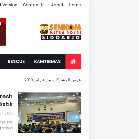
L Version
Contact Us
About
Home
RESCUE
KAMTIBMAS
عرض المشاركات من فبراير, 2019
resh
istik
min B
 Mitra
taris d…