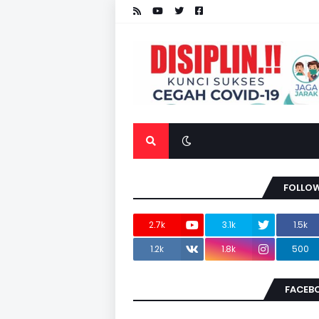
FOLLOW
2.7k
3.1k
1.5k
1.2k
1.8k
500
FACEB