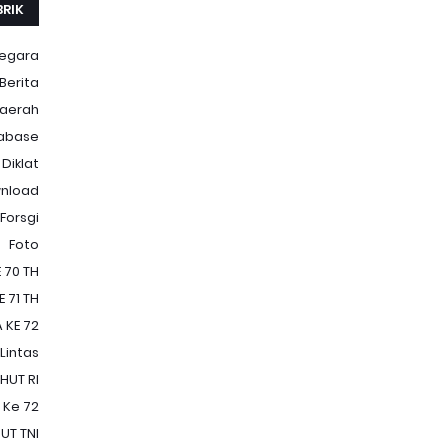
BRIK
Negara
Berita
aerah
abase
Diklat
nload
Forsgi
Foto
 70 TH
 71 TH
 KE 72
 Lintas
HUT RI
 Ke 72
UT TNI