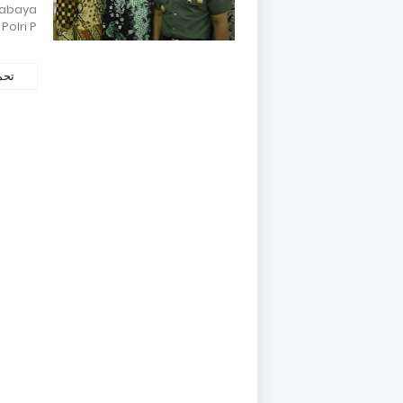
rabaya
olri P…
تحم