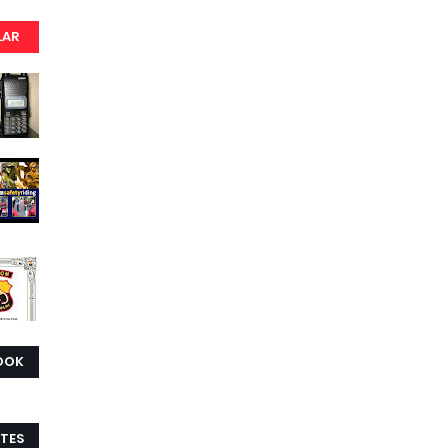
LAR
OOK
TES