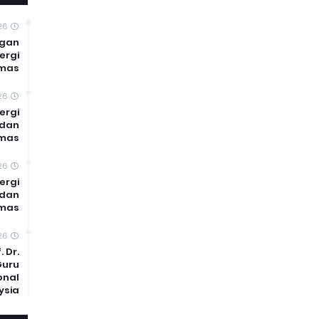
26
ngan
ergi
mas
26
ergi
 dan
mas
26
ergi
 dan
bmas
26
 Dr.
Guru
onal
ysia