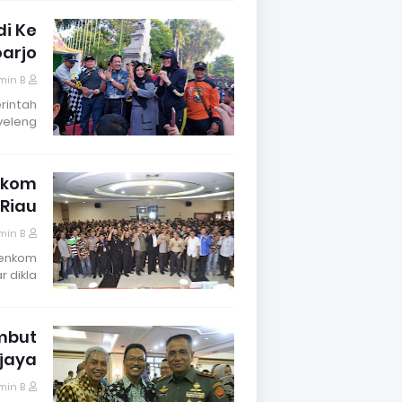
di Ke
oarjo
min B
erintah
eleng…
enkom
 Riau
min B
Senkom
r dikla…
mbut
jaya
min B