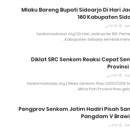
Mlaku Bareng Bupati Sidoarjo Di Hari Ja
160 Kabupaten Sid
10:29 ص
Ad
Senkomsidoarjo.org | Di Hari Jadinya ke 160, Pem
Kabupaten Sidoarjo kembali meny
Diklat SRC Senkom Reaksi Cepat S
Provinsi
3:07 ص
Ad
Senkomsidoarjo.org | News Senkom, Riau 23/02/2019 
Mitra Polri Provinsi Riau gela
Pengprov Senkom Jatim Hadiri Pisah Sa
Pangdam V Brawi
6:19 م
Ad