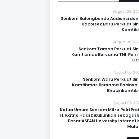
August 06, 20
Senkom Balongbendo Audiensi de
Kapolsek Baru Perkuat Sin
Kamtib
August 06, 20
Senkom Taman Perkuat Sin
Kamtibmas Bersama TNI, Polri
Or
August 05, 20
Senkom Waru Perkuat Sin
Kamtibmas Bersama Babinsa
Bhabinkamti
August 05, 20
Ketua Umum Senkom Mitra Polri Prof.
H. Katno Hadi Dikukuhkan sebagai 
Besar ASEAN University Internati
Mala