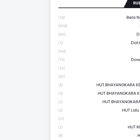
RU
Bela 
(35)
(1908)
D
(813)
Dat
(3)
(104)
Dow
(70)
(26)
(90)
HUT BHAYANGKARA KE
(5)
HUT BHAYANGKARA KE
(5)
HUT BHAYANGKARA
(2)
HUT Lalu
(2)
(10)
HUT RI
(2)
H
(8)