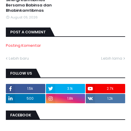
Bersama Babinsa dan
Bhabinkamtibmas
August 05, 2026
POST A COMMENT
Posting Komentar
Lebih baru
Lebih lama
FOLLOW US
1.5k
3.1k
2.7k
500
1.8k
1.2k
FACEBOOK