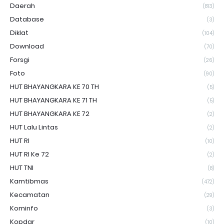
Daerah
(813)
Database
(3)
Diklat
(104)
Download
(70)
Forsgi
(26)
Foto
(90)
HUT BHAYANGKARA KE 70 TH
(5)
HUT BHAYANGKARA KE 71 TH
(5)
HUT BHAYANGKARA KE 72
(2)
HUT Lalu Lintas
(2)
HUT RI
(10)
HUT RI Ke 72
(2)
HUT TNI
(8)
Kamtibmas
(472)
Kecamatan
(29)
Kominfo
(3)
Kopdar
(10)