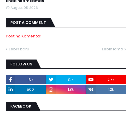
Bhabinkamtibmas
August 05, 2026
POST A COMMENT
Posting Komentar
Lebih baru
Lebih lama
FOLLOW US
1.5k
3.1k
2.7k
500
1.8k
1.2k
FACEBOOK