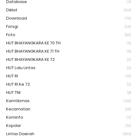
Database
(3)
Diklat
(104)
Download
(70)
Forsgi
(26)
Foto
(90)
HUT BHAYANGKARA KE 70 TH
(5)
HUT BHAYANGKARA KE 71 TH
(5)
HUT BHAYANGKARA KE 72
(2)
HUT Lalu Lintas
(2)
HUT RI
(10)
HUT RI Ke 72
(2)
HUT TNI
(8)
Kamtibmas
(472)
Kecamatan
(29)
Kominfo
(3)
Kopdar
(10)
Lintas Daerah
(593)