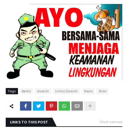
Tags
Berita
daerah
Lintas Daerah
News
Slide
LINKS TO THIS POST
Lihat semua