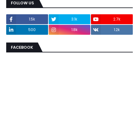
FOLLOW US
1.5k
3.1k
2.7k
500
1.8k
1.2k
FACEBOOK