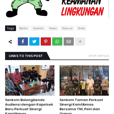
Tags
Berita
daerah
News
Rescue
Slide
LINKS TO THIS POST
Lihat semua
Senkom Balongbendo
Senkom Taman Perkuat
Audiensi dengan Kapolsek
Sinergi Kamtibmas
Baru Perkuat Sinergi
Bersama TNI, Polri dan
Kamtibmas
Ormas