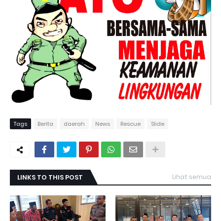
Tags
Berita
daerah
News
Rescue
Slide
LINKS TO THIS POST
Lihat semua