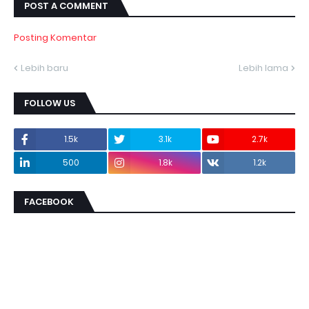
POST A COMMENT
Posting Komentar
Lebih baru
Lebih lama
FOLLOW US
1.5k
3.1k
2.7k
500
1.8k
1.2k
FACEBOOK