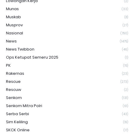
Lowongan Kerja
(2)
Munas
(33)
Muskab
(8)
Musprov
(27)
Nasional
(790)
News
(1475)
News Twibbon
(46)
Ops Ketupat Semeru 2025
(1)
PK
(15)
Rakernas
(23)
Rescue
(273)
Rescuw
(2)
Senkom
(131)
Senkom Mitra Polri
(61)
Serba Serbi
(43)
Sim Keliling
(19)
SKCK Online
(17)