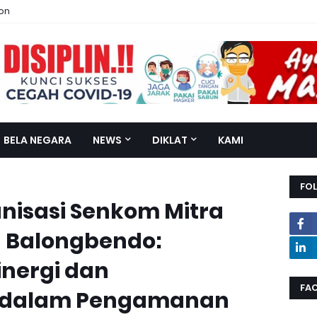
ion
BELA NEGARA
NEWS
DIKLAT
KAMI
FO
anisasi Senkom Mitra
n Balongbendo:
nergi dan
FA
e dalam Pengamanan