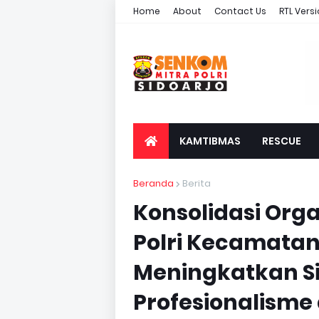
Home
About
Contact Us
RTL Vers
KAMTIBMAS
RESCUE
Beranda
Berita
Konsolidasi Org
Polri Kecamata
Meningkatkan Si
Profesionalism