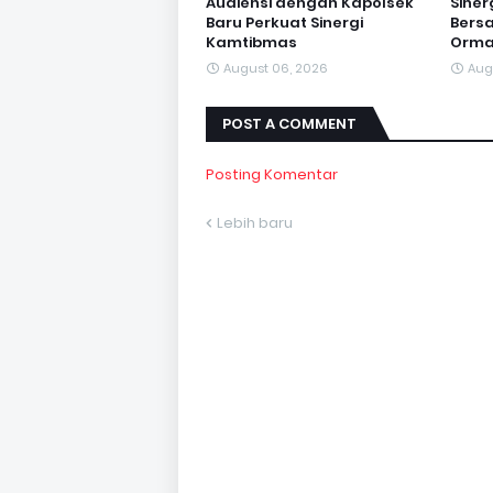
Audiensi dengan Kapolsek
Sine
Baru Perkuat Sinergi
Bersa
Kamtibmas
Orma
August 06, 2026
Aug
POST A COMMENT
Posting Komentar
Lebih baru