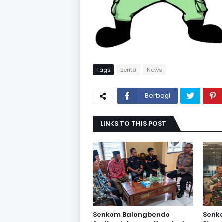
Tags
Berita
News
Berbagi
LINKS TO THIS POST
Senkom Balongbendo
Senk