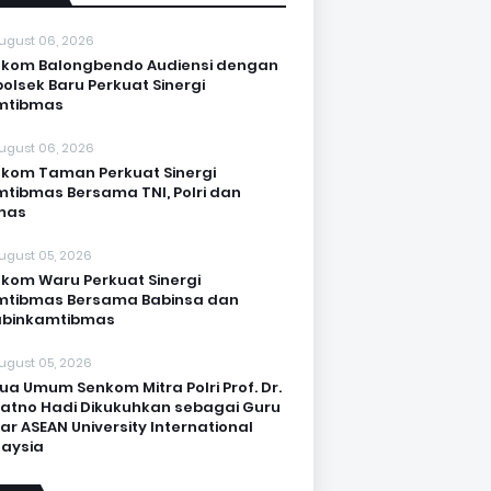
ugust 06, 2026
kom Balongbendo Audiensi dengan
olsek Baru Perkuat Sinergi
mtibmas
ugust 06, 2026
kom Taman Perkuat Sinergi
tibmas Bersama TNI, Polri dan
mas
ugust 05, 2026
kom Waru Perkuat Sinergi
mtibmas Bersama Babinsa dan
abinkamtibmas
ugust 05, 2026
ua Umum Senkom Mitra Polri Prof. Dr.
Katno Hadi Dikukuhkan sebagai Guru
ar ASEAN University International
aysia