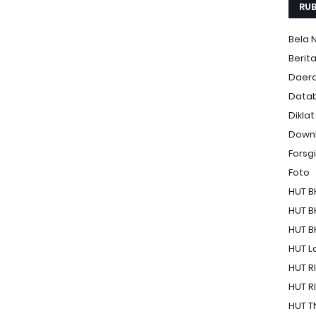
RUB
Bela 
Berit
Daer
Data
Diklat
Down
Forsgi
Foto
HUT B
HUT B
HUT B
HUT La
HUT RI
HUT RI
HUT T