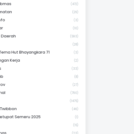
ibmas
(472)
matan
(29)
nfo
(3)
ar
(10)
s Daerah
(593)
(28)
Tema Hut Bhayangkara 71
(3)
gan Kerja
(2)
s
(33)
ab
(8)
rov
(27)
nal
(790)
(1475)
 Twibbon
(46)
etupat Semeru 2025
(1)
(15)
nas
(23)