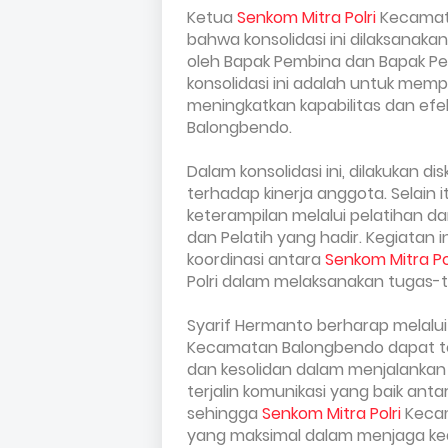
Ketua
Senkom Mitra Polri
Kecamata
bahwa konsolidasi ini dilaksanakan
oleh Bapak Pembina dan Bapak Pelat
konsolidasi ini adalah untuk me
meningkatkan kapabilitas dan efe
Balongbendo.
Dalam konsolidasi ini, dilakukan d
terhadap kinerja anggota. Selain
keterampilan melalui pelatihan 
dan Pelatih yang hadir. Kegiatan 
koordinasi antara
Senkom Mitra Po
Polri dalam melaksanakan tugas
Syarif Hermanto berharap melalui k
Kecamatan Balongbendo dapat te
dan kesolidan dalam menjalankan 
terjalin komunikasi yang baik ant
sehingga
Senkom Mitra Polri
Kecam
yang maksimal dalam menjaga kea