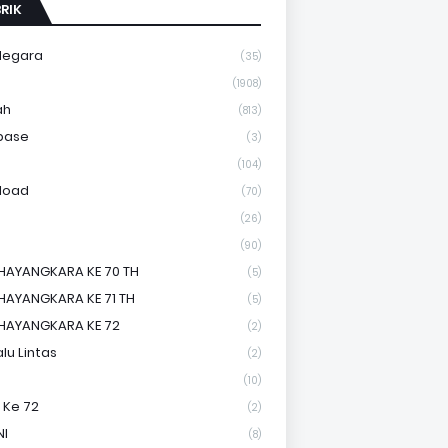
RIK
Negara
(35)
a
(1908)
ah
(813)
base
(3)
(104)
load
(70)
(26)
(90)
HAYANGKARA KE 70 TH
(5)
HAYANGKARA KE 71 TH
(5)
HAYANGKARA KE 72
(2)
lu Lintas
(2)
(10)
 Ke 72
(2)
NI
(8)