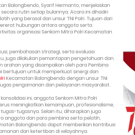
n Balongbendo, Syarif Hermanto, menjelaskan
 secara rutin setiap bulannya. Acara ini dihadiri
ih yang berasal dari unsur TNI Polri. Tujuan dari
mpererat hubungan antara anggota serta
ktivitas organisasi Senkom Mitra Polri Kecamatan
iskusi, pembahasan strategi, serta evaluasi
 itu, juga dilakukan pemantapan pengetahuan dan
dan arahan yang disampaikan oleh para Pembina
ini bertujuan untuk memperkuat sinergi dan
lri
Kecamatan Balongbendo dengan unsur TNI
-tugas pengamanan dan pelayanan masyarakat.
onsolidasi ini, anggota Senkom Mitra Polri
rus meningkatkan kemampuan, profesionalisme,
tugas-tugasnya. Selain itu, diharapkan juga
ara anggota dan para pembina serta pelatih,
atan Balongbendo dapat memberikan kontribusi
manan dan ketertiban di wilayahnya.