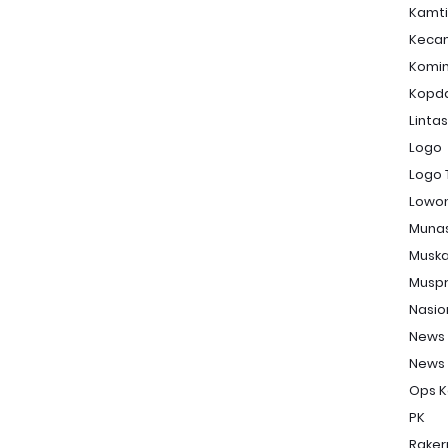
Kamt
Keca
Komi
Kopd
Linta
Logo
Logo 
Lowon
Muna
Musk
Musp
Nasio
News
News
Ops K
PK
Raker