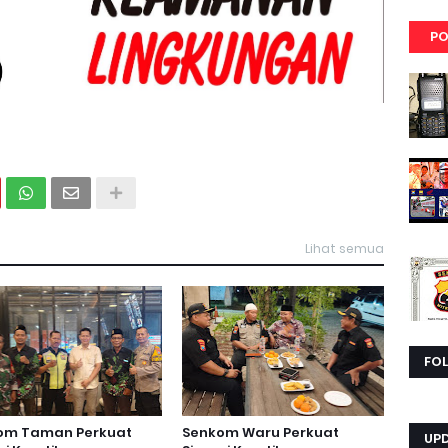
PO
Lihat semua
FO
om Taman Perkuat
Senkom Waru Perkuat
UP