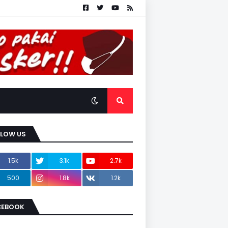
LLOW US
1.5k
3.1k
2.7k
500
1.8k
1.2k
CEBOOK