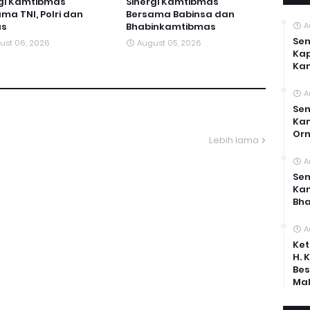
rgi Kamtibmas
Sinergi Kamtibmas
ma TNI, Polri dan
Bersama Babinsa dan
s
Bhabinkamtibmas
A
Sen
ust 06, 2026
August 05, 2026
Kap
Ka
A
Sen
Kam
Or
Lebih lama
A
Sen
Ka
Bh
A
Ket
H. 
Bes
Mal