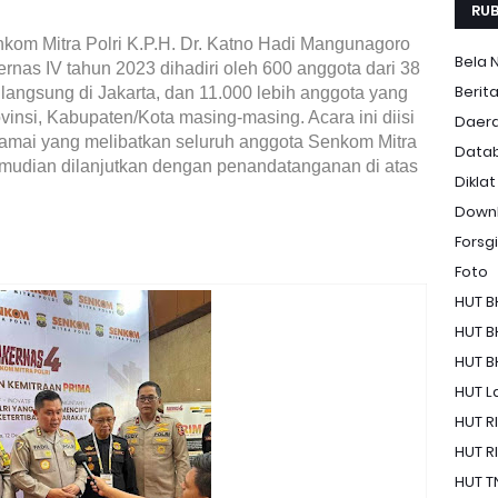
RUB
om Mitra Polri K.P.H. Dr. Katno Hadi Mangunagoro
Bela 
as IV tahun 2023 dihadiri oleh 600 anggota dari 38
Berit
 langsung di Jakarta, dan 11.000 lebih anggota yang
ovinsi, Kabupaten/Kota masing-masing. Acara ini diisi
Daer
amai yang melibatkan seluruh anggota Senkom Mitra
Data
kemudian dilanjutkan dengan penandatanganan di atas
Diklat
Down
Forsgi
Foto
HUT B
HUT B
HUT B
HUT La
HUT RI
HUT RI
HUT T