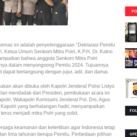
PO
ernas ini adalah penyelenggaraan "Deklarasi Pemilu
i. Ketua Umum Senkom Mitra Polri, K.P.H. Dr. Katno
ampaikan bahwa anggota Senkom Mitra Polri
asnya dalam menyongsong Pemilu 2024. Tujuannya
t dapat berlangsung dengan jujur, adil, dan damai.
akan akan dibuka oleh Kapolri Jenderal Polisi Listyo
lan mendadak dari Presiden, pembukaan acara ini
polri. Wakapolri Komisaris Jenderal Pol. Drs. Agus
i Kapolri yang berhalangan hadir, menyampaikan
FO
erus menjadi mitra Polri yang solid.
enjaga keamanan dan ketertiban agar Indonesia tetap
UP
iatan lima tahunan berupa Pemilu. Perbedaan pilihan