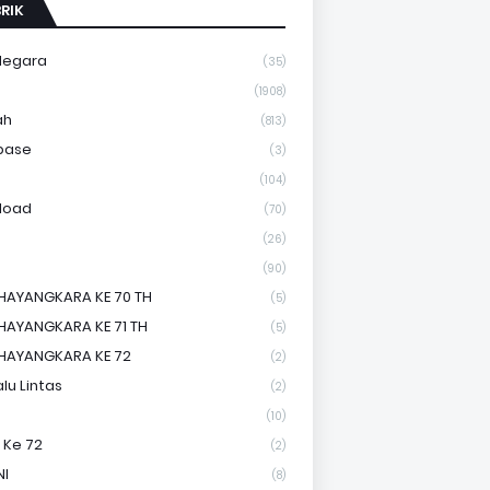
RIK
Negara
(35)
a
(1908)
ah
(813)
base
(3)
(104)
load
(70)
(26)
(90)
HAYANGKARA KE 70 TH
(5)
HAYANGKARA KE 71 TH
(5)
HAYANGKARA KE 72
(2)
lu Lintas
(2)
(10)
 Ke 72
(2)
NI
(8)