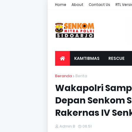
Home
About
Contact Us
RTL Vers
KAMTIBMAS
RESCUE
Beranda
Berita
Wakapolri Sampa
Depan Senkom S
Rakernas IV Senk
Admin B
06.51