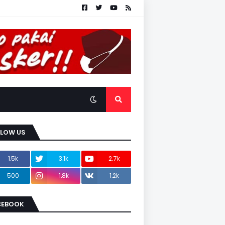
LLOW US
1.5k
3.1k
2.7k
500
1.8k
1.2k
CEBOOK