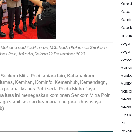
Kamt
Keca
Komi
Kopd
Linta
Logo
 H. Mohammad Fadil Imran, M.Si. hadiri Rakernas Senkom
Logo 
abes Polri, Jakarta, Selasa, 12 Desember 2023.
Lowon
Muna
Musk
enkom Mitra Polri, antara lain, Kabaharkam,
 Humas, Kemhan, Kominfo, Kemenhub, Kemendagri,
Musp
pejabat Mabes Polri serta Polda Metro Jaya.
Nasio
ra luas ini menegaskan komitmen Senkom Mitra Polri
News
jaga stabilitas dan keamanan negara, khususnya
News
b)
Ops K
PK
Raker