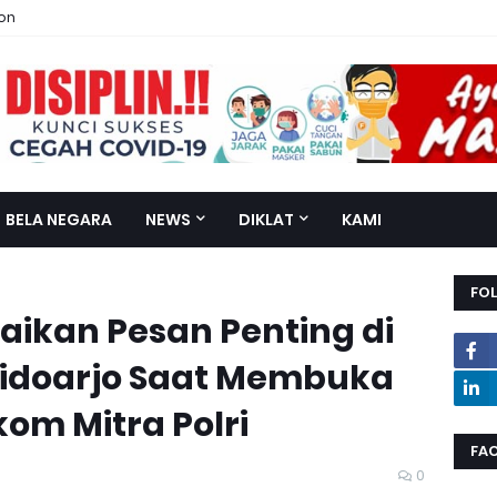
ion
BELA NEGARA
NEWS
DIKLAT
KAMI
FO
ikan Pesan Penting di
idoarjo Saat Membuka
om Mitra Polri
FA
0