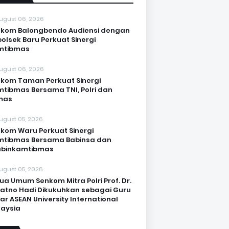
ugust 06, 2026
kom Balongbendo Audiensi dengan
olsek Baru Perkuat Sinergi
mtibmas
ugust 06, 2026
kom Taman Perkuat Sinergi
tibmas Bersama TNI, Polri dan
mas
ugust 05, 2026
kom Waru Perkuat Sinergi
mtibmas Bersama Babinsa dan
abinkamtibmas
ugust 05, 2026
ua Umum Senkom Mitra Polri Prof. Dr.
Katno Hadi Dikukuhkan sebagai Guru
ar ASEAN University International
aysia