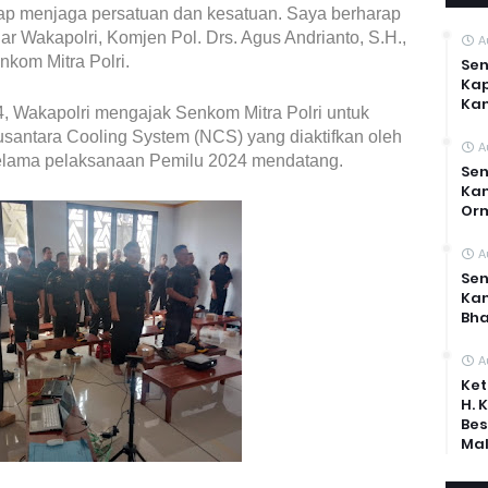
etap menjaga persatuan dan kesatuan. Saya berharap
jar Wakapolri, Komjen Pol. Drs. Agus Andrianto, S.H.,
A
kom Mitra Polri.
Sen
Kap
Ka
, Wakapolri mengajak Senkom Mitra Polri untuk
antara Cooling System (NCS) yang diaktifkan oleh
A
elama pelaksanaan Pemilu 2024 mendatang.
Sen
Kam
Or
A
Sen
Ka
Bh
A
Ket
H. 
Bes
Mal