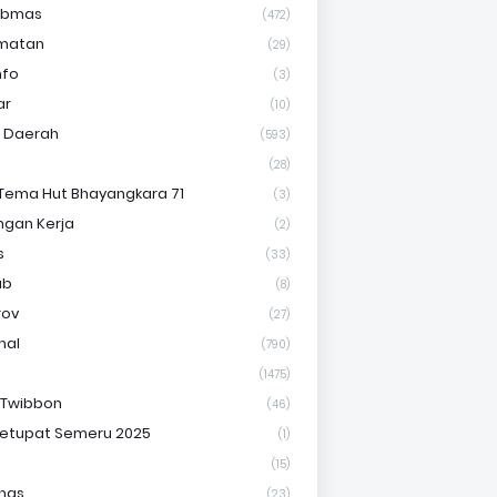
ibmas
(472)
matan
(29)
nfo
(3)
ar
(10)
s Daerah
(593)
(28)
Tema Hut Bhayangkara 71
(3)
gan Kerja
(2)
s
(33)
ab
(8)
rov
(27)
nal
(790)
(1475)
 Twibbon
(46)
etupat Semeru 2025
(1)
(15)
nas
(23)