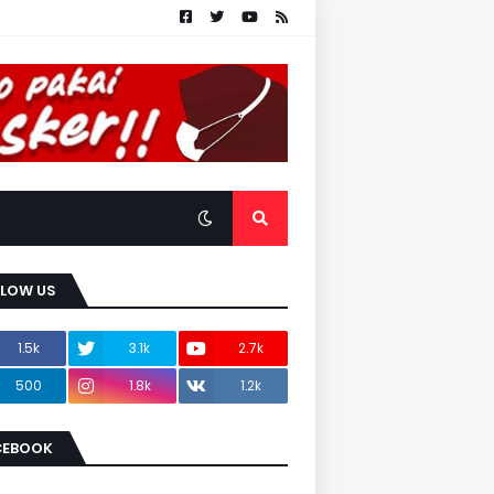
LLOW US
1.5k
3.1k
2.7k
500
1.8k
1.2k
CEBOOK