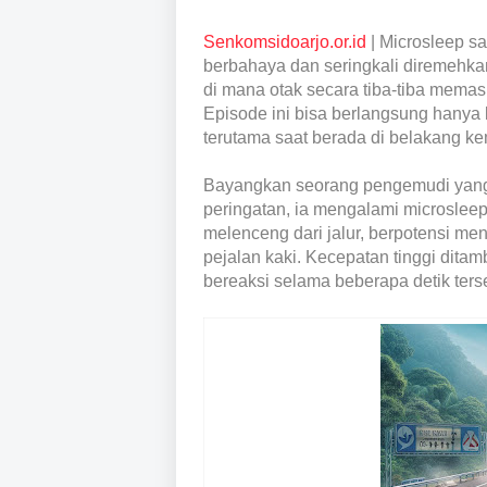
Senkomsidoarjo.or.id
| Microsleep 
berbahaya dan seringkali diremehka
di mana otak secara tiba-tiba memasu
Episode ini bisa berlangsung hanya 
terutama saat berada di belakang ke
Bayangkan seorang pengemudi yang s
peringatan, ia mengalami microsleep
melenceng dari jalur, berpotensi men
pejalan kaki. Kecepatan tinggi di
bereaksi selama beberapa detik ters