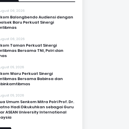
ugust 06, 2026
kom Balongbendo Audiensi dengan
olsek Baru Perkuat Sinergi
mtibmas
ugust 06, 2026
kom Taman Perkuat Sinergi
tibmas Bersama TNI, Polri dan
mas
ugust 05, 2026
kom Waru Perkuat Sinergi
mtibmas Bersama Babinsa dan
abinkamtibmas
ugust 05, 2026
ua Umum Senkom Mitra Polri Prof. Dr.
Katno Hadi Dikukuhkan sebagai Guru
ar ASEAN University International
aysia