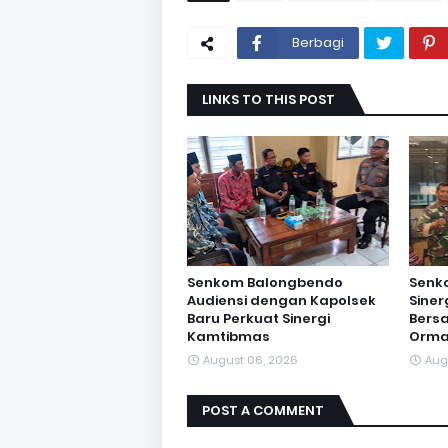
Berbagi
LINKS TO THIS POST
Senkom Balongbendo
Senk
Audiensi dengan Kapolsek
Sine
Baru Perkuat Sinergi
Bersa
Kamtibmas
Orma
August 06, 2026
Aug
POST A COMMENT