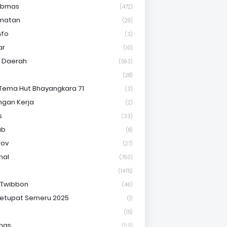
ibmas
(472)
matan
(29)
nfo
(3)
ar
(10)
s Daerah
(593)
(28)
Tema Hut Bhayangkara 71
(3)
gan Kerja
(2)
s
(33)
ab
(8)
rov
(27)
nal
(790)
(1475)
 Twibbon
(46)
etupat Semeru 2025
(1)
(15)
nas
(23)