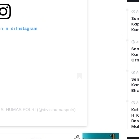
A
Sen
Kap
n ini di Instagram
Ka
A
Sen
Kam
Or
A
Sen
Ka
Bh
A
Ket
VISI HUMAS POLRI (@divisihumaspolri)
H. 
Bes
Mal