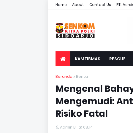
Home
About
Contact Us
RTL Vers
KAMTIBMAS
RESCUE
Beranda
Berita
Mengenal Bahay
Mengemudi: Ant
Risiko Fatal
Admin B
08.14