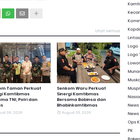
Kamt
Keca
Komi
Kopd
Lihat semua
Linta
Logo
Logo 
Lowon
Muna
Musk
Musp
om Taman Perkuat
Senkom Waru Perkuat
rgi Kamtibmas
Sinergi Kamtibmas
Nasio
ma TNI, Polri dan
Bersama Babinsa dan
News
s
Bhabinkamtibmas
ust 06, 2026
August 05, 2026
News
Ops K
PK
Raker