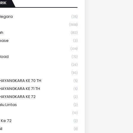
RIK
Negara
(35)
a
(1908)
ah
(813)
base
(3)
(104)
load
(70)
(26)
(90)
HAYANGKARA KE 70 TH
(5)
HAYANGKARA KE 71 TH
(5)
HAYANGKARA KE 72
(2)
lu Lintas
(2)
(10)
 Ke 72
(2)
NI
(8)