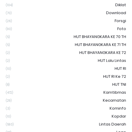
Diklat
(104)
Download
(70)
Forsgi
(26)
Foto
(90)
HUT BHAYANGKARA KE 70 TH
(5)
HUT BHAYANGKARA KE 71 TH
(5)
HUT BHAYANGKARA KE 72
(2)
HUT Lalu Lintas
(2)
HUT RI
(10)
HUT RI Ke 72
(2)
HUT TNI
(8)
Kamtibmas
(472)
Kecamatan
(29)
Kominfo
(3)
Kopdar
(10)
Lintas Daerah
(593)