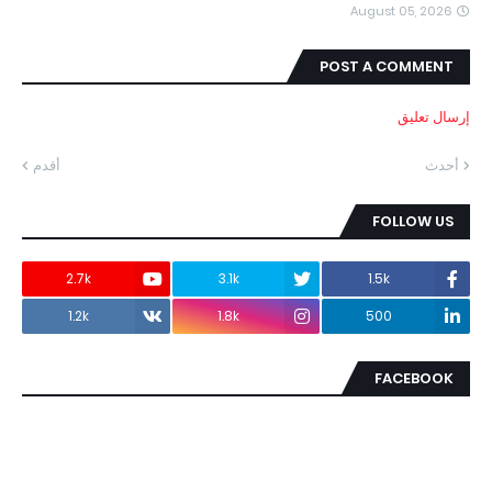
August 05, 2026
POST A COMMENT
إرسال تعليق
أحدث
أقدم
FOLLOW US
2.7k
3.1k
1.5k
1.2k
1.8k
500
FACEBOOK