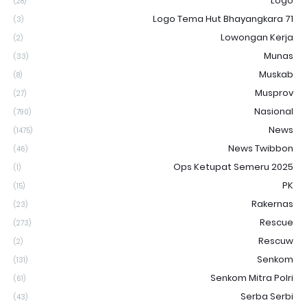
Logo
(28)
Logo Tema Hut Bhayangkara 71
(3)
Lowongan Kerja
(2)
Munas
(33)
Muskab
(8)
Musprov
(27)
Nasional
(790)
News
(1475)
News Twibbon
(46)
Ops Ketupat Semeru 2025
(1)
PK
(15)
Rakernas
(23)
Rescue
(273)
Rescuw
(2)
Senkom
(131)
Senkom Mitra Polri
(61)
Serba Serbi
(43)