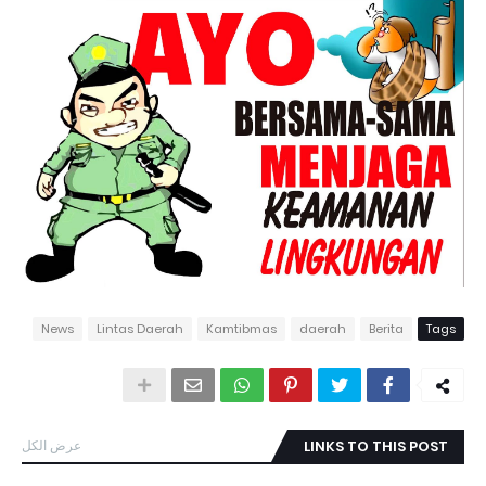
News
Lintas Daerah
Kamtibmas
daerah
Berita
Tags
عرض الكل
LINKS TO THIS POST