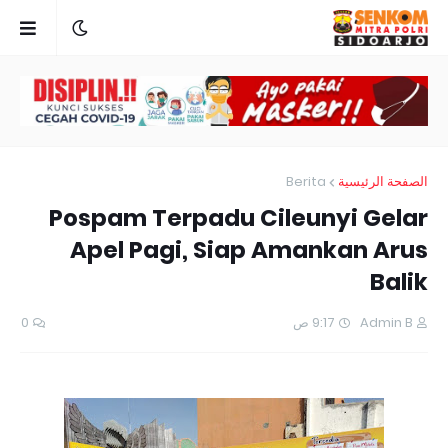
Berita
الصفحة الرئيسية
Pospam Terpadu Cileunyi Gelar
Apel Pagi, Siap Amankan Arus
Balik
0
9:17 ص
Admin B