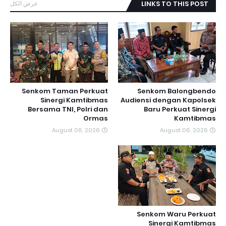
عرض الكل
LINKS TO THIS POST
Senkom Taman Perkuat
Senkom Balongbendo
Sinergi Kamtibmas
Audiensi dengan Kapolsek
Bersama TNI, Polri dan
Baru Perkuat Sinergi
Ormas
Kamtibmas
August 06, 2026
August 06, 2026
Senkom Waru Perkuat
Sinergi Kamtibmas