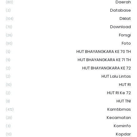
Daerah
(813)
Database
(3)
Diklat
(104)
Download
(70)
Forsgi
(26)
Foto
(90)
HUT BHAYANGKARA KE 70 TH
(5)
HUT BHAYANGKARA KE 71 TH
(5)
HUT BHAYANGKARA KE 72
(2)
HUT Lalu Lintas
(2)
HUT RI
(10)
HUT RI Ke 72
(2)
HUT TNI
(8)
Kamtibmas
(472)
Kecamatan
(29)
Kominfo
(3)
Kopdar
(10)