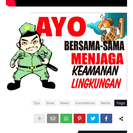
Tips
Slide
News
Kamtibmas
Berita
Tags