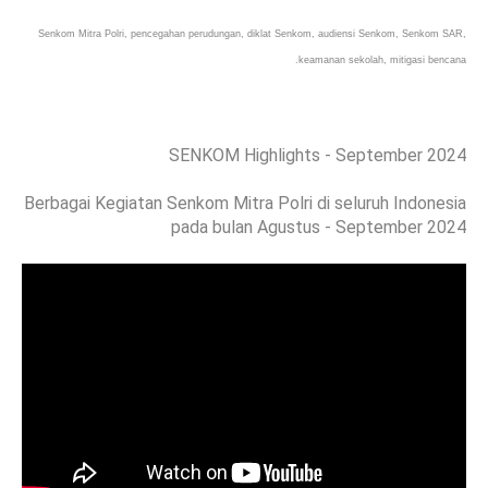
Senkom Mitra Polri, pencegahan perudungan, diklat Senkom, audiensi Senkom, Senkom SAR,
keamanan sekolah, mitigasi bencana.
SENKOM Highlights - September 2024
Berbagai Kegiatan Senkom Mitra Polri di seluruh Indonesia
pada bulan Agustus - September 2024