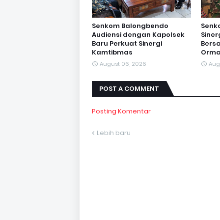
Senkom Balongbendo
Senk
Audiensi dengan Kapolsek
Sine
Baru Perkuat Sinergi
Bersa
Kamtibmas
Orma
August 06, 2026
Aug
POST A COMMENT
Posting Komentar
Lebih baru