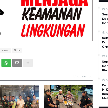
A
Sen
Kap
Ka
A
Sen
Kam
Or
News
Slide
A
Sen
Ka
Bh
Lihat semua
A
Ket
H. 
Bes
Mal