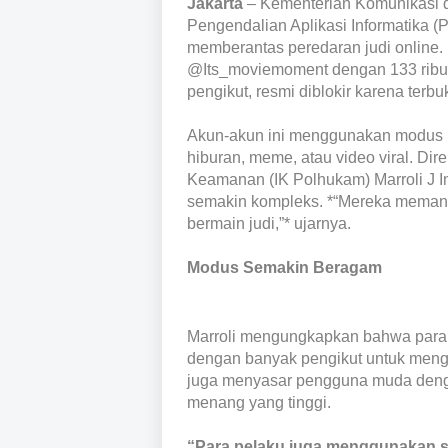
Jakarta
– Kementerian Komunikasi da
Pengendalian Aplikasi Informatika 
memberantas peredaran judi online. 
@Its_moviemoment dengan 133 ribu
pengikut, resmi diblokir karena terb
Akun-akun ini menggunakan modus kr
hiburan, meme, atau video viral. Dir
Keamanan (IK Polhukam) Marroli J I
semakin kompleks. *“Mereka memanfa
bermain judi,”* ujarnya.
Modus Semakin Beragam
Marroli mengungkapkan bahwa para 
dengan banyak pengikut untuk menge
juga menyasar pengguna muda denga
menang yang tinggi.
“Para pelaku juga menggunakan sim