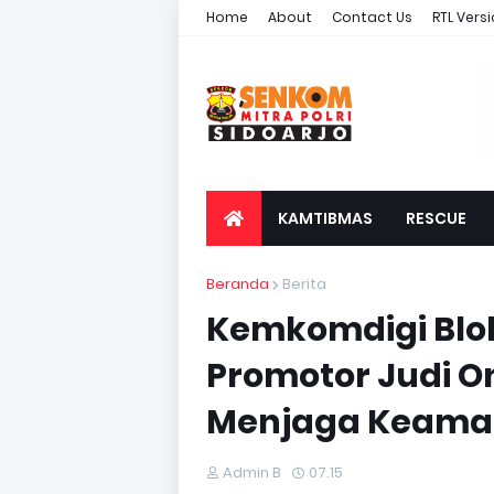
Home
About
Contact Us
RTL Vers
KAMTIBMAS
RESCUE
Beranda
Berita
Kemkomdigi Blok
Promotor Judi O
Menjaga Keaman
Admin B
07.15