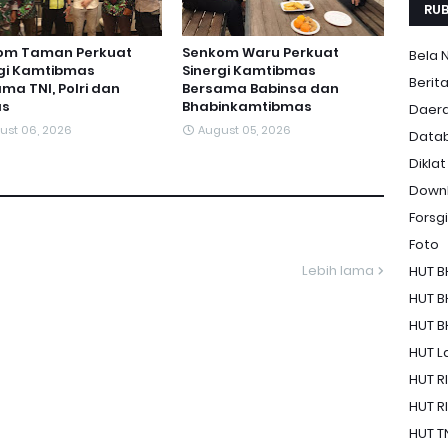
RUB
om Taman Perkuat
Senkom Waru Perkuat
Bela 
rgi Kamtibmas
Sinergi Kamtibmas
Berit
ma TNI, Polri dan
Bersama Babinsa dan
s
Bhabinkamtibmas
Daer
ust 06, 2026
August 05, 2026
Data
Diklat
Down
Forsgi
Foto
Lebih lama
HUT B
HUT B
HUT B
HUT La
HUT RI
HUT RI
HUT T