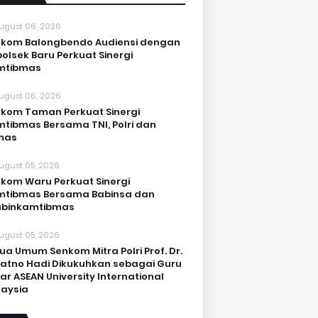
ugust 06, 2026
kom Balongbendo Audiensi dengan
olsek Baru Perkuat Sinergi
mtibmas
ugust 06, 2026
kom Taman Perkuat Sinergi
tibmas Bersama TNI, Polri dan
mas
ugust 05, 2026
kom Waru Perkuat Sinergi
mtibmas Bersama Babinsa dan
abinkamtibmas
ugust 05, 2026
ua Umum Senkom Mitra Polri Prof. Dr.
Katno Hadi Dikukuhkan sebagai Guru
ar ASEAN University International
aysia