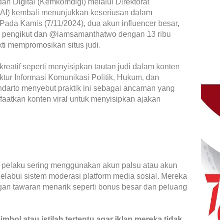
n Digital (Kemkomdigi) melalui Direktorat
(PAI) kembali menunjukkan keseriusan dalam
Pada Kamis (7/11/2024), dua akun influencer besar,
 pengikut dan @iamsamanthatwo dengan 13 ribu
ukti mempromosikan situs judi.
eatif seperti menyisipkan tautan judi dalam konten
ektur Informasi Komunikasi Politik, Hukum, dan
ndarto menyebut praktik ini sebagai ancaman yang
atkan konten viral untuk menyisipkan ajakan
pelaku sering menggunakan akun palsu atau akun
labui sistem moderasi platform media sosial. Mereka
n tawaran menarik seperti bonus besar dan peluang
bol atau istilah tertentu agar iklan mereka tidak