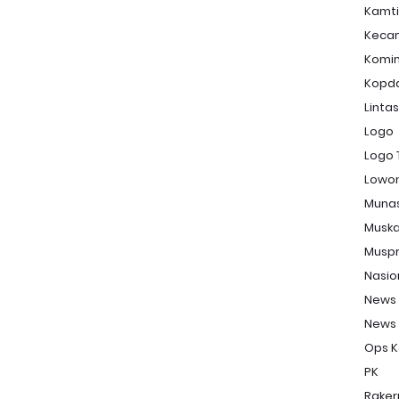
Kamt
Keca
Komi
Kopd
Linta
Logo
Logo 
Lowon
Muna
Musk
Musp
Nasio
News
News
Ops K
PK
Raker