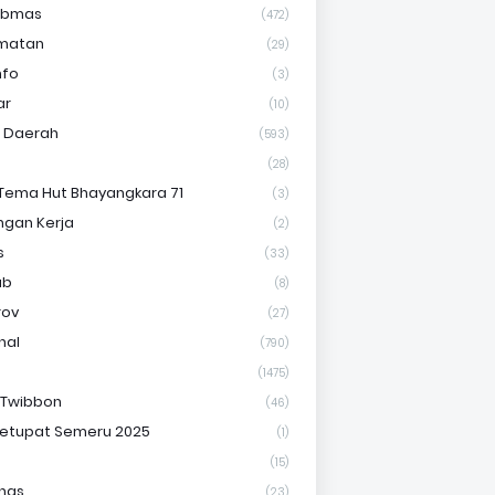
ibmas
(472)
matan
(29)
nfo
(3)
ar
(10)
s Daerah
(593)
(28)
Tema Hut Bhayangkara 71
(3)
gan Kerja
(2)
s
(33)
ab
(8)
rov
(27)
nal
(790)
(1475)
 Twibbon
(46)
etupat Semeru 2025
(1)
(15)
nas
(23)