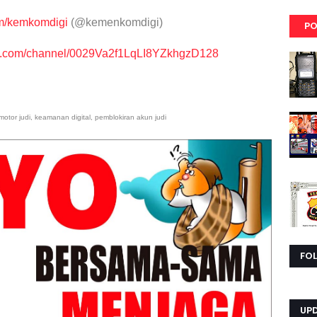
om/kemkomdigi
(@kemenkomdigi)
PO
pp.com/channel/0029Va2f1LqLI8YZkhgzD128
omotor judi, keamanan digital, pemblokiran akun judi
FO
UP