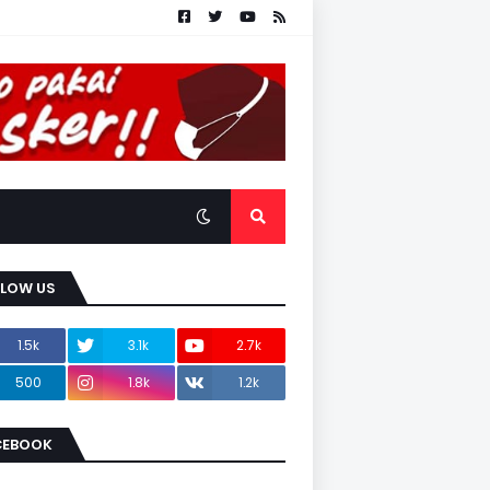
LLOW US
1.5k
3.1k
2.7k
500
1.8k
1.2k
CEBOOK