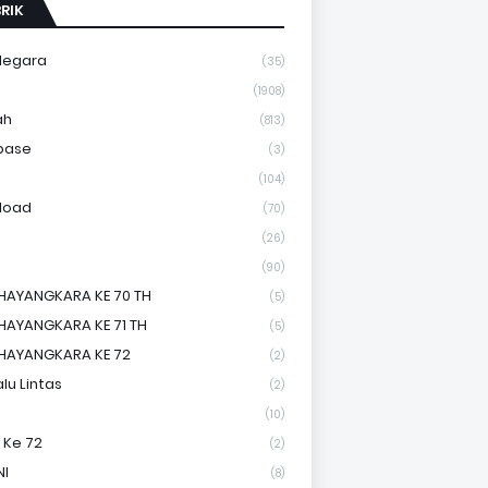
RIK
Negara
(35)
a
(1908)
ah
(813)
base
(3)
(104)
load
(70)
(26)
(90)
HAYANGKARA KE 70 TH
(5)
HAYANGKARA KE 71 TH
(5)
HAYANGKARA KE 72
(2)
lu Lintas
(2)
(10)
 Ke 72
(2)
NI
(8)