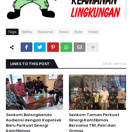
Tags
Berita
Nasional
News
Slide
Video
LINKS TO THIS POST
Lihat semua
Senkom Balongbendo
Senkom Taman Perkuat
Audiensi dengan Kapolsek
Sinergi Kamtibmas
Baru Perkuat Sinergi
Bersama TNI, Polri dan
Kamtibmas
Ormas