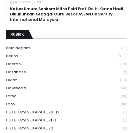
August 05, 2026
Ketua Umum Senkom Mitra Polri Prof. Dr. H. Katno Hadi
Dikukuhkan sebagai Guru Besar ASEAN University
International Malaysia
RUBRIK
Bela Negara
(35)
Berita
(1908)
Daerah
(813)
Database
(3)
Diklat
(104)
Download
(70)
Forsgi
(26)
Foto
(90)
HUT BHAYANGKARA KE 70 TH
(5)
HUT BHAYANGKARA KE 71 TH
(5)
HUT BHAYANGKARA KE 72
(2)