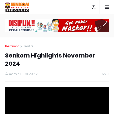
Beranda
Berita
Senkom Highlights November
2024
Admin B
20.52
0