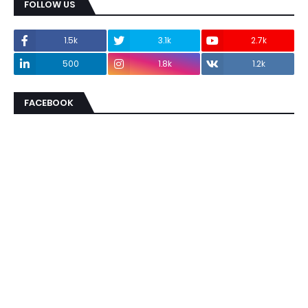
FOLLOW US
1.5k
3.1k
2.7k
500
1.8k
1.2k
FACEBOOK