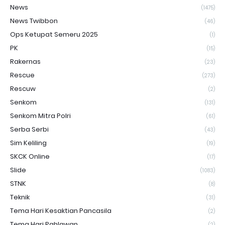
News
(1475)
News Twibbon
(46)
Ops Ketupat Semeru 2025
(1)
PK
(15)
Rakernas
(23)
Rescue
(273)
Rescuw
(2)
Senkom
(131)
Senkom Mitra Polri
(61)
Serba Serbi
(43)
Sim Keliling
(19)
SKCK Online
(17)
Slide
(1083)
STNK
(8)
Teknik
(31)
Tema Hari Kesaktian Pancasila
(2)
Tema Hari Pahlawan
(2)