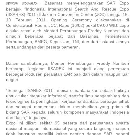
Basarnas menyelenggarakan SAR Expo
-
SENKOM SIDOARJO
bertajuk “Indonesia International Search And Rescue Expo
(IISAREX) 2011 di Jakarta Convention Center (JCC) tanggal 16-
19 Februari 2011. Opening Ceremony dilaksanakan di
Cenderawasih Room, JCC, Rabu (16/02) pukul 09.00 WIB. Expo
dibuka resmi oleh Menteri Perhubungan Freddy Numberi dan
dihadiri beberapa pejabat dari Basarnas, Kementerian
Perhubungan, BMKG, Kepolisian, TNI, dan dari instansi lainnya
serta undangan dari peserta pameran.
Dalam sambutannya, Menteri Perhubungan Freddy Numberi
berharap, kegiatan IISAREX ini menjadi ajang pertemuan
berbagai produsen peralatan SAR baik dari dalam maupun luar
negeri.
“Semoga IISAREX 2011 ini bisa dimanfaaatkan sebaik-baiknya
untuk tukar menukar informasi, transfer ilmu pengetahuan dan
teknologi serta peningkatan kerjasama diantara berbagai pihak
dan sebagai momentum dalam memberikan yang prima di
bidang SAR kepada seluruh komponen masyarakat Indonesia
dan dunia,” tegasnya.
Expo ini diikuti sekitar 95 peserta dari perusahaan swasta
nasional maupun internasional yang secara langsung maupun
tidak langsung memiliki kaitan penting dengan SAR, seperti