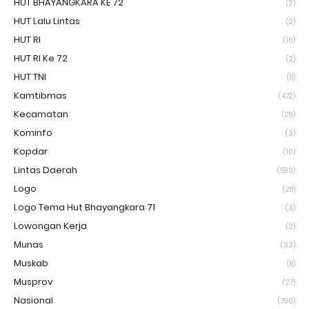
HUT BHAYANGKARA KE 72
(2)
HUT Lalu Lintas
(2)
HUT RI
(10)
HUT RI Ke 72
(2)
HUT TNI
(8)
Kamtibmas
(472)
Kecamatan
(29)
Kominfo
(3)
Kopdar
(10)
Lintas Daerah
(593)
Logo
(28)
Logo Tema Hut Bhayangkara 71
(3)
Lowongan Kerja
(2)
Munas
(33)
Muskab
(8)
Musprov
(27)
Nasional
(790)