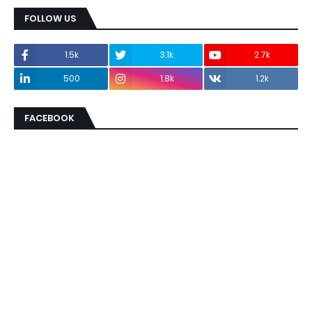
FOLLOW US
1.5k
3.1k
2.7k
500
1.8k
1.2k
FACEBOOK