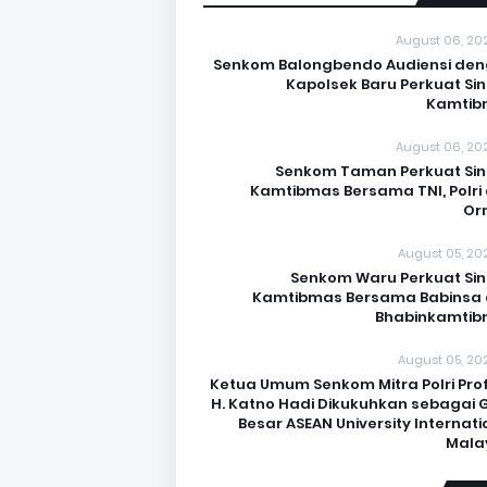
August 06, 20
Senkom Balongbendo Audiensi de
Kapolsek Baru Perkuat Sin
Kamtib
August 06, 20
Senkom Taman Perkuat Sin
Kamtibmas Bersama TNI, Polri
Or
August 05, 20
Senkom Waru Perkuat Sin
Kamtibmas Bersama Babinsa
Bhabinkamti
August 05, 20
Ketua Umum Senkom Mitra Polri Prof.
H. Katno Hadi Dikukuhkan sebagai 
Besar ASEAN University Internati
Mala