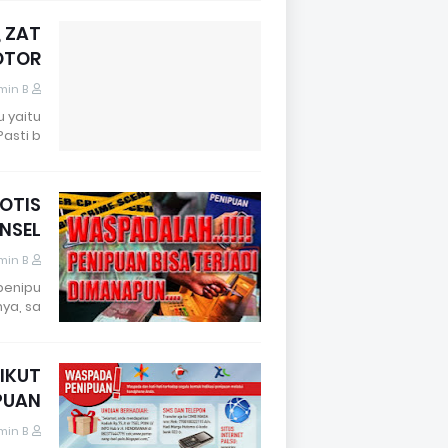
 ZAT
OTOR
min B
 yaitu
asti b…
OTIS
ONSEL
min B
penipu
a, sa…
IKUT
PUAN
min B