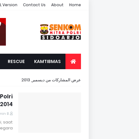
L Version
Contact Us
About
Home
RESCUE
KAMTIBMAS
عرض المشاركات من ديسمبر, 2013
Polri
2014
min B
i, saat
egara…