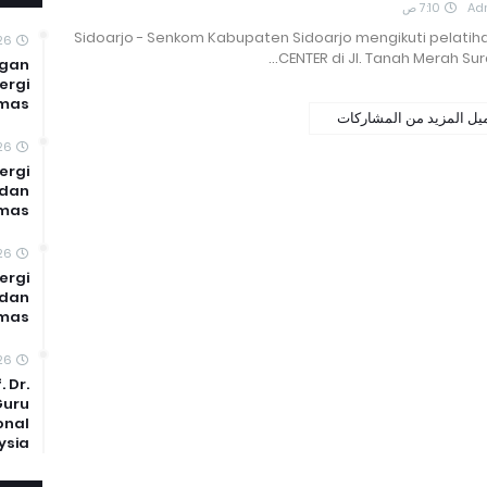
7:10 ص
Ad
Sidoarjo - Senkom Kabupaten Sidoarjo mengikuti pelatih
26
CENTER di Jl. Tanah Merah Su
ngan
ergi
mas
يل المزيد من المشاركات
26
ergi
 dan
mas
26
ergi
 dan
bmas
26
 Dr.
Guru
onal
ysia