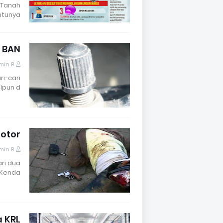
i Tanah
ntunya …
A BAN
min B
ri-cari
lpun d…
Motor
min B
ri dua
 Kenda…
 KRL