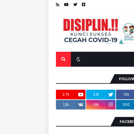
FOLLOW
2.7k
3.1k
1.5k
1.2k
1.8k
500
FACEB