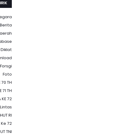
BRIK
Negara
Berita
aerah
abase
Diklat
nload
Forsgi
Foto
 70 TH
 71 TH
 KE 72
 Lintas
HUT RI
 Ke 72
UT TNI