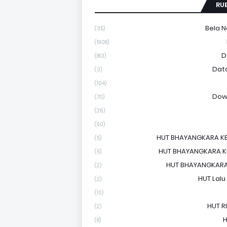
RU
Bela 
(35)
(1908)
D
(813)
Dat
(3)
(104)
Dow
(70)
(26)
(90)
HUT BHAYANGKARA KE
(5)
HUT BHAYANGKARA KE
(5)
HUT BHAYANGKARA
(2)
HUT Lalu
(2)
(10)
HUT RI
(2)
H
(8)