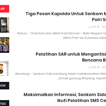
LAR
Tiga Pesan Kapolda Untuk Senkom 
Polri S
11:43 م
Ad
Batua - Orientasi dan diklat Kamtibmas – Bela Negara 
Mitra Polri se-Sulawesi Sela
Pelatihan SAR untuk Mengantis
Bencana B
10:55 م
Ad
Bandung - Senkom Kab bandung telah melaksanakan Dikl
di Kaki gunung Wayang, tepatn
OOK
Maksimalkan Informasi, Senkom Sid
Ikuti Pelatihan SMS C
TES