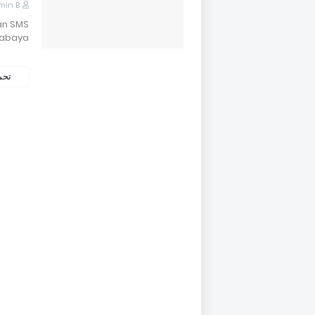
min B
an SMS
rabaya…
تحم