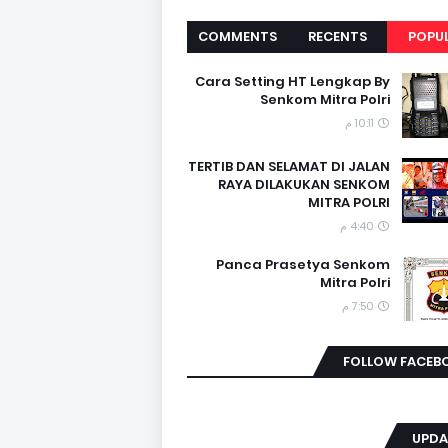
COMMENTS
RECENTS
POPU
Cara Setting HT Lengkap By
Senkom Mitra Polri
10:11 م
TERTIB DAN SELAMAT DI JALAN
RAYA DILAKUKAN SENKOM
MITRA POLRI
4:40 م
Panca Prasetya Senkom
Mitra Polri
7:50 م
FOLLOW FACEB
UPDA