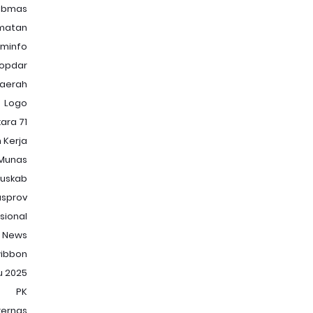
ibmas
matan
minfo
opdar
Daerah
Logo
ara 71
 Kerja
Munas
uskab
sprov
sional
News
ibbon
u 2025
PK
kernas