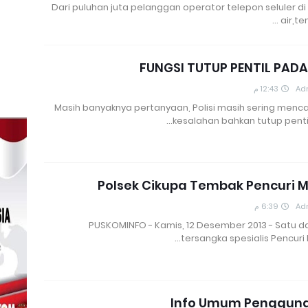
Dari puluhan juta pelanggan operator telepon seluler d
air,te
FUNGSI TUTUP PENTIL PAD
12:43 م
Ad
Masih banyaknya pertanyaan, Polisi masih sering menca
kesalahan bahkan tutup penti
Polsek Cikupa Tembak Pencuri 
6:39 م
Ad
PUSKOMINFO - Kamis, 12 Desember 2013 - Satu da
tersangka spesialis Pencuri
Info Umum Pengguna