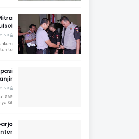
Mitra
ulsel
min B
Senkom
tan te…
ipasi
anjir
min B
at SAR
ya Sit…
oarjo
enter