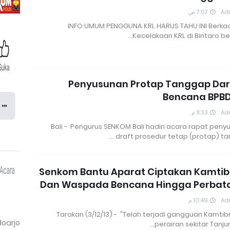
7:07 ص
Ad
INFO UMUM PENGGUNA KRL HARUS TAHU INI Berkac
Kecelakaan KRL di Bintaro b
Penyusunan Protap Tanggap Dar
Bencana BPBD
11:33 م
Ad
Bali - Pengurus SENKOM Bali hadiri acara rapat pen
draft prosedur tetap (protap) ta
Senkom Bantu Aparat Ciptakan Kamti
Dan Waspada Bencana Hingga Perbat
10:49 م
Ad
Tarakan (3/12/13) - "Telah terjadi gangguan Kamti
doarjo
perairan sekitar Tanjun