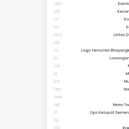
Kamt
(472)
Keca
(29)
Ko
(3)
K
(10)
Lintas 
(593)
(28)
Logo Tema Hut Bhayangk
(3)
Lowongan
(2)
(33)
M
(8)
Mu
(27)
Na
(790)
(1475)
News Tw
(46)
Ops Ketupat Semer
(1)
(15)
Ra
(23)