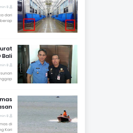
min B
a dari
eberap…
urat
 Bali
min B
yusunan
nggap …
bmas
asan
min B
bmas di
g Kari…