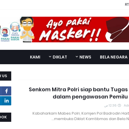
RT
KAMI
DIKLAT
NEWS
BELA NEGARA
 US
Senkom Mitra Polri siap bantu Tugas 
dalam pengawasan Pemilu 
12:36 ص
Ad
Kabaharkam Mabes Polri, Komjen Pol Badrodin Hait
OOK
membuka Diklat Kamtibmas dan Bela N