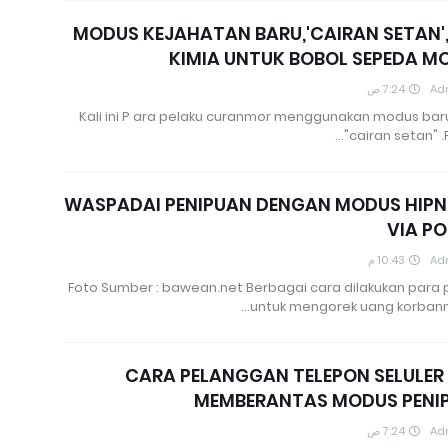
MODUS KEJAHATAN BARU,'CAIRAN SETAN',
KIMIA UNTUK BOBOL SEPEDA M
7:24 ص
Ad
Kali ini P ara pelaku curanmor menggunakan modus baru
"cairan setan" .P
WASPADAI PENIPUAN DENGAN MODUS HIPN
VIA P
10:43 م
Ad
Foto Sumber : bawean.net Berbagai cara dilakukan para 
untuk mengorek uang korbanny
CARA PELANGGAN TELEPON SELULER 
MEMBERANTAS MODUS PENI
7:24 ص
Ad