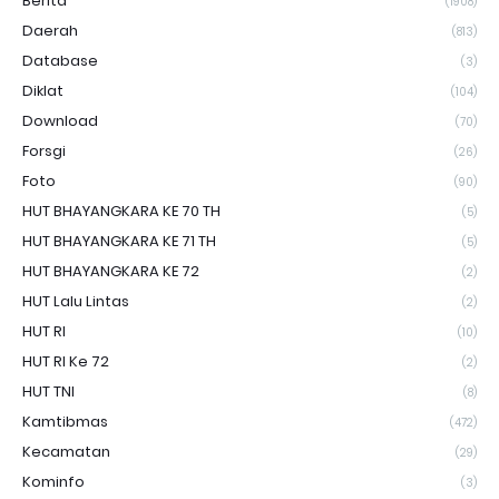
Berita
(1908)
Daerah
(813)
Database
(3)
Diklat
(104)
Download
(70)
Forsgi
(26)
Foto
(90)
HUT BHAYANGKARA KE 70 TH
(5)
HUT BHAYANGKARA KE 71 TH
(5)
HUT BHAYANGKARA KE 72
(2)
HUT Lalu Lintas
(2)
HUT RI
(10)
HUT RI Ke 72
(2)
HUT TNI
(8)
Kamtibmas
(472)
Kecamatan
(29)
Kominfo
(3)