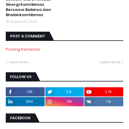
Sinergi Kamtibmas
Bersama Babinsa dan
Bhabinkamtibmas
August 05, 2026
POST A COMMENT
Posting Komentar
Lebih baru
Lebih lama
FOLLOW US
1.5k
3.1k
2.7k
500
1.8k
1.2k
FACEBOOK