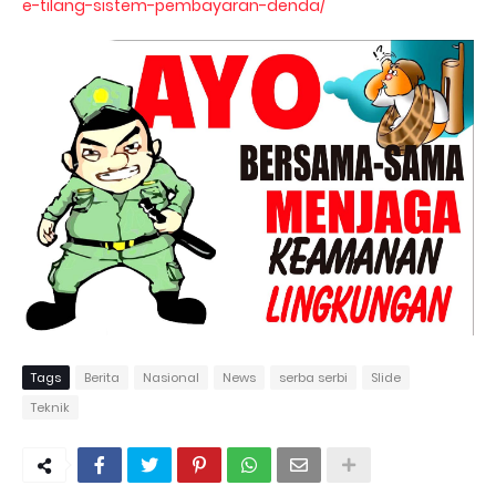
e-tilang-sistem-pembayaran-denda/
Tags
Berita
Nasional
News
serba serbi
Slide
Teknik