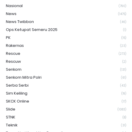
Nasional
(790)
News
(1475)
News Twibbon
(46)
Ops Ketupat Semeru 2025
(1)
PK
(15)
Rakernas
(23)
Rescue
(273)
Rescuw
(2)
Senkom
(131)
Senkom Mitra Polri
(61)
Serba Serbi
(43)
Sim Keliling
(19)
SKCK Online
(17)
Slide
(1083)
STNK
(8)
Teknik
(31)