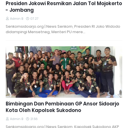
Presiden Jokowi Resmikan Jalan Tol Mojokerto
- Jombang
Admin B
07.27
Senkomsidoarjo.org | News Senkom, Presiden RI Joko Widodo
didampingi Mensetneg, Menteri PU mere…
Bimbingan Dan Pembinaan GP Ansor Sidoarjo
Kota Oleh Kapolsek Sukodono
Admin B
21.56
Senkomsidoarjo.org | News Senkom, Kapolsek Sukodono AKP