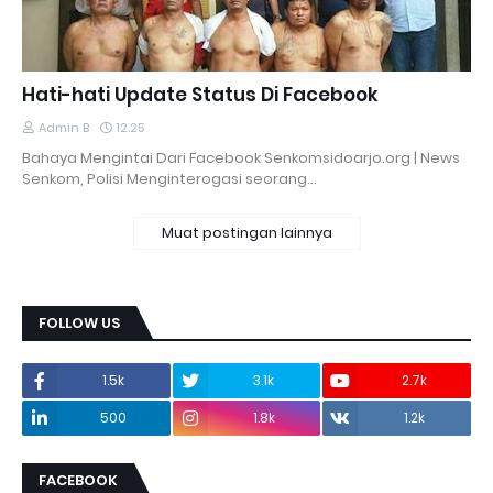
Hati-hati Update Status Di Facebook
Admin B
12.25
Bahaya Mengintai Dari Facebook Senkomsidoarjo.org | News
Senkom, Polisi Menginterogasi seorang…
Muat postingan lainnya
FOLLOW US
1.5k
3.1k
2.7k
500
1.8k
1.2k
FACEBOOK