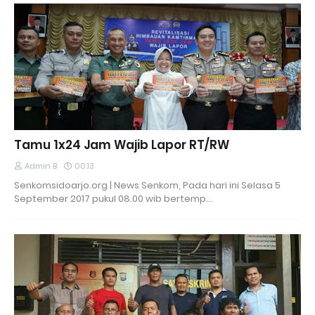
Tamu 1x24 Jam Wajib Lapor RT/RW
Admin B
00.13
Senkomsidoarjo.org | News Senkom, Pada hari ini Selasa 5
September 2017 pukul 08.00 wib bertemp…