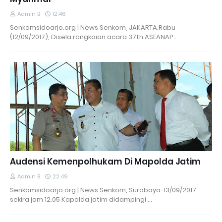
Admin B
12.46
Senkomsidoarjo.org | News Senkom, JAKARTA.Rabu
(12/09/2017), Disela rangkaian acara 37th ASEANAP…
Audensi Kemenpolhukam Di Mapolda Jatim
Admin B
22.49
Senkomsidoarjo.org | News Senkom, Surabaya-13/09/2017
sekira jam 12.05 Kapolda jatim didampingi …