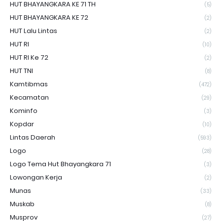
HUT BHAYANGKARA KE 71 TH
(5)
HUT BHAYANGKARA KE 72
(2)
HUT Lalu Lintas
(2)
HUT RI
(10)
HUT RI Ke 72
(2)
HUT TNI
(8)
Kamtibmas
(472)
Kecamatan
(29)
Kominfo
(3)
Kopdar
(10)
Lintas Daerah
(593)
Logo
(28)
Logo Tema Hut Bhayangkara 71
(3)
Lowongan Kerja
(2)
Munas
(33)
Muskab
(8)
Musprov
(27)