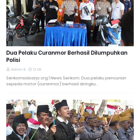
Dua Pelaku Curanmor Berhasil Dilumpuhkan
Polisi
Admin B
12.36
Senkomsidoarjo.org | News Senkom, Dua pelaku pencurian
sepeda motor (curanmor) berhasil diringku…