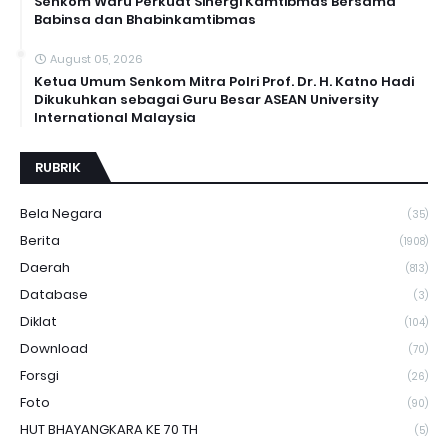
Senkom Waru Perkuat Sinergi Kamtibmas Bersama
Babinsa dan Bhabinkamtibmas
August 05, 2026
Ketua Umum Senkom Mitra Polri Prof. Dr. H. Katno Hadi
Dikukuhkan sebagai Guru Besar ASEAN University
International Malaysia
RUBRIK
Bela Negara
(35)
Berita
(1908)
Daerah
(813)
Database
(3)
Diklat
(104)
Download
(70)
Forsgi
(26)
Foto
(90)
HUT BHAYANGKARA KE 70 TH
(5)