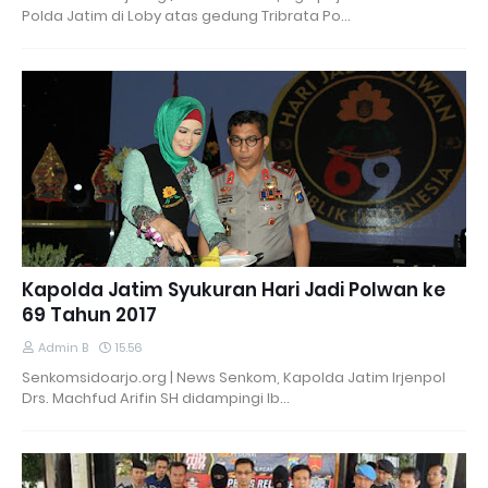
Polda Jatim di Loby atas gedung Tribrata Po…
Kapolda Jatim Syukuran Hari Jadi Polwan ke
69 Tahun 2017
Admin B
15.56
Senkomsidoarjo.org | News Senkom, Kapolda Jatim Irjenpol
Drs. Machfud Arifin SH didampingi Ib…