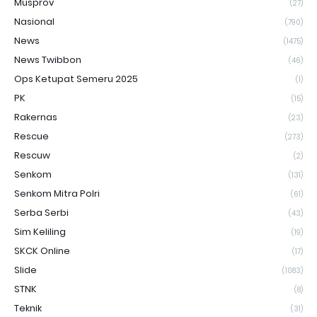
Musprov
(27)
Nasional
(790)
News
(1475)
News Twibbon
(46)
Ops Ketupat Semeru 2025
(1)
PK
(15)
Rakernas
(23)
Rescue
(273)
Rescuw
(2)
Senkom
(131)
Senkom Mitra Polri
(61)
Serba Serbi
(43)
Sim Keliling
(19)
SKCK Online
(17)
Slide
(1083)
STNK
(8)
Teknik
(31)