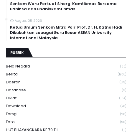
Senkom Waru Perkuat Sinergi Kamtibmas Bersama
Babinsa dan Bhabinkamtibmas
August 05, 2026
Ketua Umum Senkom Mitra Polri Prof. Dr. H. Katno Hadi
Dikukuhkan sebagai Guru Besar ASEAN University
International Malaysia
RUBRIK
Bela Negara
(35)
Berita
(1908)
Daerah
(813)
Database
(3)
Diklat
(104)
Download
(70)
Forsgi
(26)
Foto
(90)
HUT BHAYANGKARA KE 70 TH
(5)