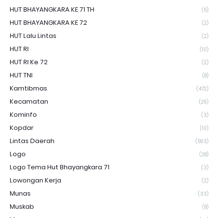
HUT BHAYANGKARA KE 71 TH
(5)
HUT BHAYANGKARA KE 72
(2)
HUT Lalu Lintas
(2)
HUT RI
(10)
HUT RI Ke 72
(2)
HUT TNI
(8)
Kamtibmas
(472)
Kecamatan
(29)
Kominfo
(3)
Kopdar
(10)
Lintas Daerah
(593)
Logo
(28)
Logo Tema Hut Bhayangkara 71
(3)
Lowongan Kerja
(2)
Munas
(33)
Muskab
(8)