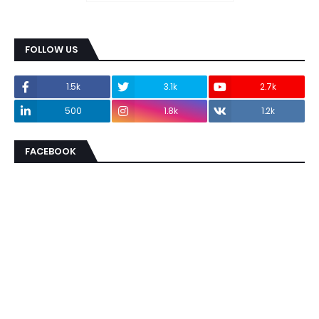
FOLLOW US
1.5k
3.1k
2.7k
500
1.8k
1.2k
FACEBOOK