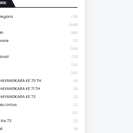
RIK
Negara
(35)
a
(1908)
ah
(813)
base
(3)
(104)
load
(70)
(26)
(90)
HAYANGKARA KE 70 TH
(5)
HAYANGKARA KE 71 TH
(5)
HAYANGKARA KE 72
(2)
lu Lintas
(2)
(10)
 Ke 72
(2)
NI
(8)