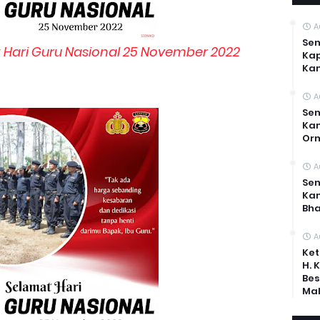
A
Sen
Hari Guru Nasional 25 November 2022
Kap
Ka
A
Sen
Kam
Or
A
Sen
Ka
Bh
A
Ket
H. 
Bes
Mal