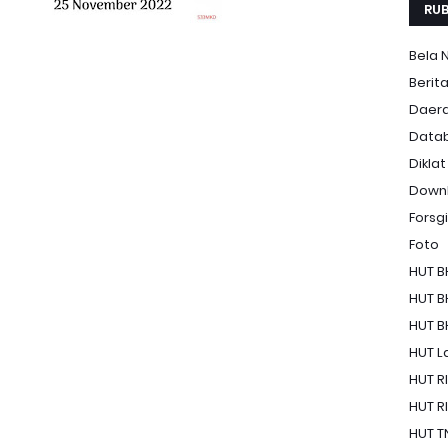
RUB
Bela 
Berit
Daer
Data
Diklat
Down
Forsgi
Foto
HUT B
HUT B
HUT B
HUT La
HUT RI
HUT RI
HUT T