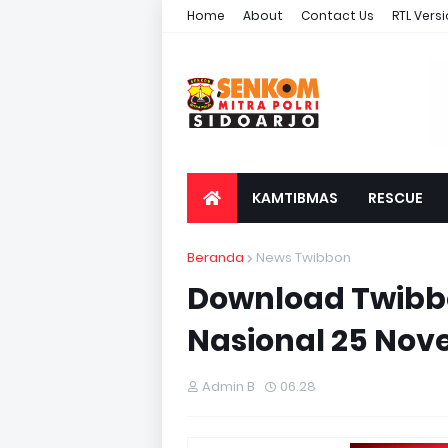
Home
About
Contact Us
RTL Vers
KAMTIBMAS
RESCUE
Beranda
News Twibbon
Download Twibb
Nasional 25 Nov
Admin B
06.28