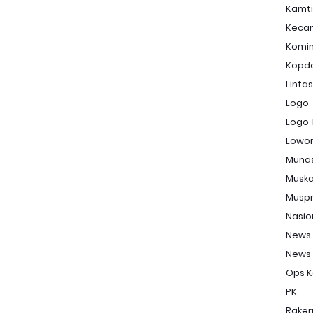
Kamt
Keca
Komi
Kopd
Linta
Logo
Logo 
Lowon
Muna
Musk
Musp
Nasio
News
News
Ops K
PK
Raker