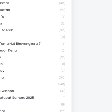
ibmas
(472)
matan
(29)
nfo
(3)
ar
(10)
s Daerah
(593)
(28)
Tema Hut Bhayangkara 71
(3)
gan Kerja
(2)
s
(33)
ab
(8)
rov
(27)
nal
(790)
(1475)
 Twibbon
(46)
etupat Semeru 2025
(1)
(15)
nas
(23)