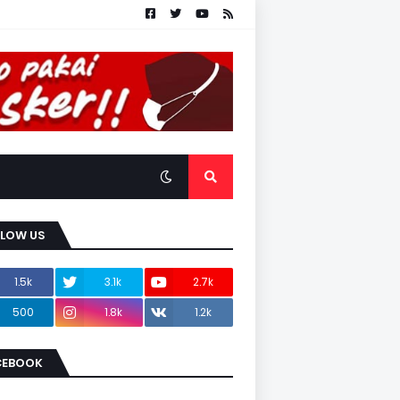
LLOW US
1.5k
3.1k
2.7k
500
1.8k
1.2k
CEBOOK