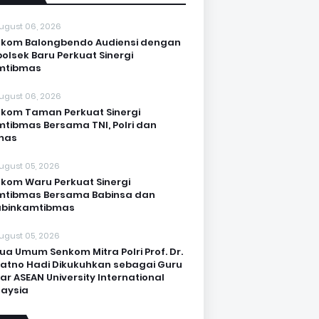
ugust 06, 2026
kom Balongbendo Audiensi dengan
olsek Baru Perkuat Sinergi
mtibmas
ugust 06, 2026
kom Taman Perkuat Sinergi
tibmas Bersama TNI, Polri dan
mas
ugust 05, 2026
kom Waru Perkuat Sinergi
mtibmas Bersama Babinsa dan
abinkamtibmas
ugust 05, 2026
ua Umum Senkom Mitra Polri Prof. Dr.
Katno Hadi Dikukuhkan sebagai Guru
ar ASEAN University International
aysia