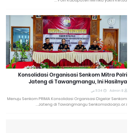
Polri Kabupaten Mimika yakni Ketua …
Konsolidasi Organisasi Senkom Mitra Polri
Jateng di Tawangmangu, Ini Hasilnya
11:34 ص
Admin B
Menuju Senkom PRIMA Konsolidasi Organisasi Digelar Senkom
Jateng di Tawangmangu Senkomsidoarjo.or.i…