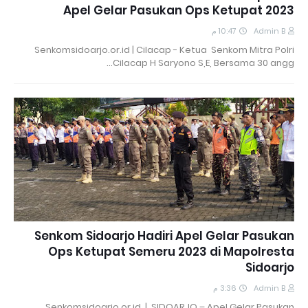
Apel Gelar Pasukan Ops Ketupat 2023
10:47 م
Admin B
Senkomsidoarjo.or.id | Cilacap - Ketua Senkom Mitra Polri
Cilacap H Saryono S,E, Bersama 30 angg…
Senkom Sidoarjo Hadiri Apel Gelar Pasukan
Ops Ketupat Semeru 2023 di Mapolresta
Sidoarjo
3:36 م
Admin B
Senkomsidoarjo.or.id | SIDOARJO – Apel Gelar Pasukan