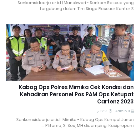
Senkomsidoarjo.or.id | Manokwari - Senkom Rescue yang
tergabung dalam Tim Siaga Rescuer Kantor S…
Kabag Ops Polres Mimika Cek Kondisi dan
Kehadiran Personel Pos PAM Ops Ketupat
Cartenz 2023
6:53 م
Admin B
Senkomsidoarjo.or.id | Mimika - Kabag Ops Kompol Junan
Plitomo, S. Sos, MH didampingi Kasipropam …