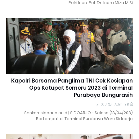
Polri Irjen. Pol. Dr. Indra Miza M.Si …
Kapolri Bersama Panglima TNI Cek Kesiapan
Ops Ketupat Semeru 2023 di Terminal
Purabaya Bungurasih
10:13 م
Admin B
Senkomsidoarjo.or.id | SIDOARJO - Selasa (18/04/203)
Bertempat di Terminal Purabaya Waru Sidoarjo …