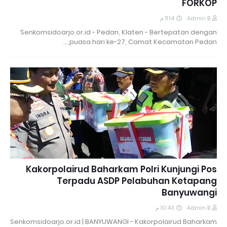
FORKOP
11:14 م
Admin B
Senkomsidoarjo.or.id - Pedan, Klaten - Bertepatan dengan
puasa hari ke-27, Camat Kecamatan Pedan,…
Kakorpolairud Baharkam Polri Kunjungi Pos
Terpadu ASDP Pelabuhan Ketapang
Banyuwangi
10:43 م
Admin B
Senkomsidoarjo.or.id | BANYUWANGI - Kakorpolairud Baharkam