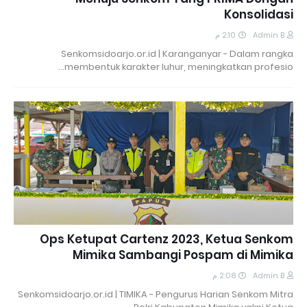
Konsolidasi
2:10 م
Admin B
Senkomsidoarjo.or.id | Karanganyar - Dalam rangka
membentuk karakter luhur, meningkatkan profesio…
Ops Ketupat Cartenz 2023, Ketua Senkom
Mimika Sambangi Pospam di Mimika
2:08 م
Admin B
Senkomsidoarjo.or.id | TIMIKA - Pengurus Harian Senkom Mitra