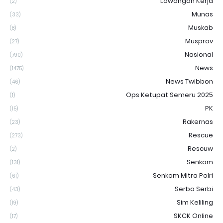
Lowongan Kerja
(2)
Munas
(33)
Muskab
(8)
Musprov
(27)
Nasional
(790)
News
(1475)
News Twibbon
(46)
Ops Ketupat Semeru 2025
(1)
PK
(15)
Rakernas
(23)
Rescue
(273)
Rescuw
(2)
Senkom
(131)
Senkom Mitra Polri
(61)
Serba Serbi
(43)
Sim Keliling
(19)
SKCK Online
(17)