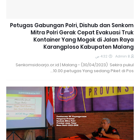
Petugas Gabungan Polri, Dishub dan Senkom
Mitra Polri Gerak Cepat Evakuasi Truk
Kontainer Yang Mogok di Jalan Raya
Karangploso Kabupaten Malang
4:32 ص
Admin B
Senkomsidoarjo.or.id | Malang - (30/04/2023) Sekira pukul
10.00 petugas Yang sedang Piket di Pos…