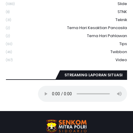
Slide
(1083)
STNK
(8)
Teknik
(31)
Tema Hari Kesaktian Pancasila
(2)
Tema Hari Pahlawan
(2)
Tips
(60)
Twibbon
(46)
Video
(167)
STREAMING LAPORAN SITUASI