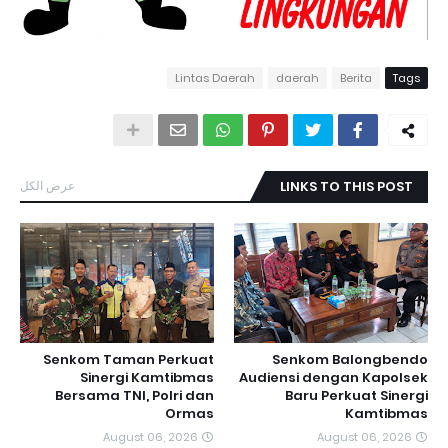
Lintas Daerah
daerah
Berita
Tags
عرض الكل
LINKS TO THIS POST
Senkom Taman Perkuat
Senkom Balongbendo
Sinergi Kamtibmas
Audiensi dengan Kapolsek
Bersama TNI, Polri dan
Baru Perkuat Sinergi
Ormas
Kamtibmas
August 06, 2026
August 06, 2026