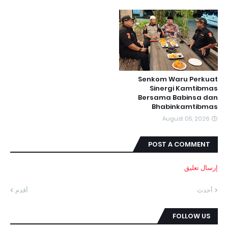
Senkom Waru Perkuat
Sinergi Kamtibmas
Bersama Babinsa dan
Bhabinkamtibmas
August 05, 2026
POST A COMMENT
إرسال تعليق
أحدث
أقدم
FOLLOW US