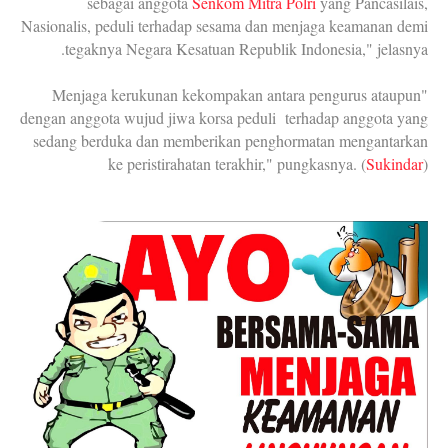
sebagai anggota
Senkom Mitra Polri
yang Pancasilais,
Nasionalis, peduli terhadap sesama dan menjaga keamanan demi
tegaknya Negara Kesatuan Republik Indonesia," jelasnya.
"Menjaga kerukunan kekompakan antara pengurus ataupun
dengan anggota wujud jiwa korsa peduli terhadap anggota yang
sedang berduka dan memberikan penghormatan mengantarkan
ke peristirahatan terakhir," pungkasnya. (
Sukindar
)