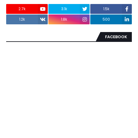
2.7k
3.1k
1.5k
1.2k
1.8k
500
FACEBOOK