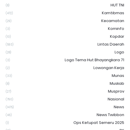
HUT TNI
(8)
Kamtibmas
(472)
Kecamatan
(29)
Kominfo
(3)
Kopdar
(10)
Lintas Daerah
(593)
Logo
(28)
Logo Tema Hut Bhayangkara 71
(3)
Lowongan Kerja
(2)
Munas
(33)
Muskab
(8)
Musprov
(27)
Nasional
(790)
News
(1475)
News Twibbon
(46)
Ops Ketupat Semeru 2025
(1)