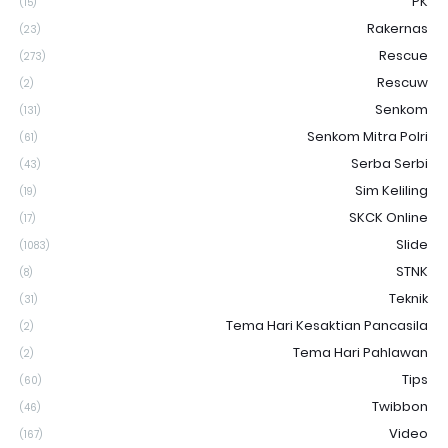
PK
(15)
Rakernas
(23)
Rescue
(273)
Rescuw
(2)
Senkom
(131)
Senkom Mitra Polri
(61)
Serba Serbi
(43)
Sim Keliling
(19)
SKCK Online
(17)
Slide
(1083)
STNK
(8)
Teknik
(31)
Tema Hari Kesaktian Pancasila
(2)
Tema Hari Pahlawan
(2)
Tips
(60)
Twibbon
(46)
Video
(167)