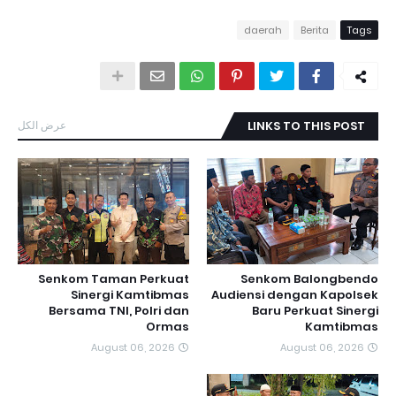
daerah
Berita
Tags
عرض الكل
LINKS TO THIS POST
Senkom Taman Perkuat
Senkom Balongbendo
Sinergi Kamtibmas
Audiensi dengan Kapolsek
Bersama TNI, Polri dan
Baru Perkuat Sinergi
Ormas
Kamtibmas
August 06, 2026
August 06, 2026