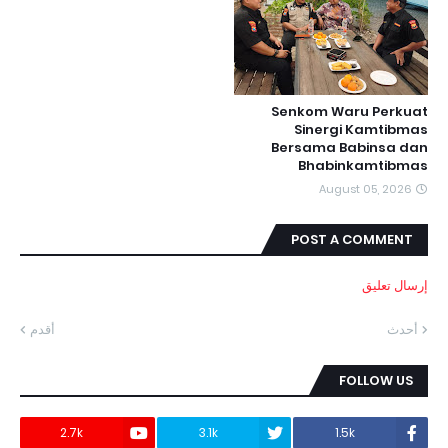
Senkom Waru Perkuat
Sinergi Kamtibmas
Bersama Babinsa dan
Bhabinkamtibmas
August 05, 2026
POST A COMMENT
إرسال تعليق
أحدث
أقدم
FOLLOW US
2.7k
3.1k
1.5k