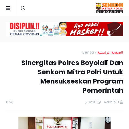
Berita
الصفحة الرئيسية
Sinergitas Polres Boyolali Dan
Senkom Mitra Polri Untuk
Mensukseskan Program
Pemerintah
0
4:26 م
Admin B