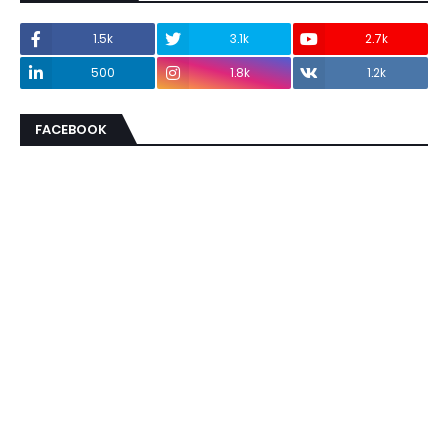
1.5k
3.1k
2.7k
500
1.8k
1.2k
FACEBOOK