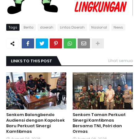
Tags
Berita
daerah
Lintas Daerah
Nasional
News
LINKS TO THIS POST
Lihat semua
Senkom Balongbendo
Senkom Taman Perkuat
Audiensi dengan Kapolsek
Sinergi Kamtibmas
Baru Perkuat Sinergi
Bersama TNI, Polri dan
Kamtibmas
Ormas
August 06, 2026
August 06, 2026