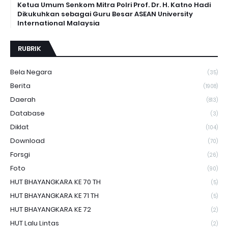
Ketua Umum Senkom Mitra Polri Prof. Dr. H. Katno Hadi
Dikukuhkan sebagai Guru Besar ASEAN University
International Malaysia
RUBRIK
Bela Negara
(35)
Berita
(1908)
Daerah
(813)
Database
(3)
Diklat
(104)
Download
(70)
Forsgi
(26)
Foto
(90)
HUT BHAYANGKARA KE 70 TH
(5)
HUT BHAYANGKARA KE 71 TH
(5)
HUT BHAYANGKARA KE 72
(2)
HUT Lalu Lintas
(2)