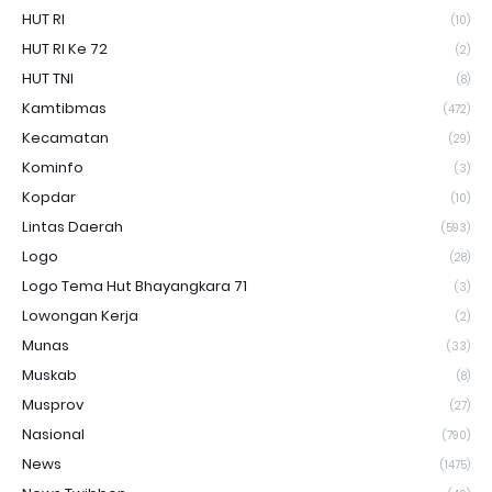
HUT RI
(10)
HUT RI Ke 72
(2)
HUT TNI
(8)
Kamtibmas
(472)
Kecamatan
(29)
Kominfo
(3)
Kopdar
(10)
Lintas Daerah
(593)
Logo
(28)
Logo Tema Hut Bhayangkara 71
(3)
Lowongan Kerja
(2)
Munas
(33)
Muskab
(8)
Musprov
(27)
Nasional
(790)
News
(1475)