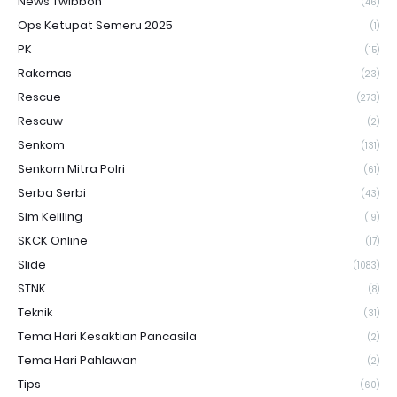
News Twibbon
(46)
Ops Ketupat Semeru 2025
(1)
PK
(15)
Rakernas
(23)
Rescue
(273)
Rescuw
(2)
Senkom
(131)
Senkom Mitra Polri
(61)
Serba Serbi
(43)
Sim Keliling
(19)
SKCK Online
(17)
Slide
(1083)
STNK
(8)
Teknik
(31)
Tema Hari Kesaktian Pancasila
(2)
Tema Hari Pahlawan
(2)
Tips
(60)