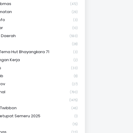
ibmas
(472)
matan
(29)
nfo
(3)
ar
(10)
s Daerah
(593)
(28)
Tema Hut Bhayangkara 71
(3)
gan Kerja
(2)
s
(33)
ab
(8)
rov
(27)
nal
(790)
(1475)
 Twibbon
(46)
etupat Semeru 2025
(1)
(15)
nas
(23)