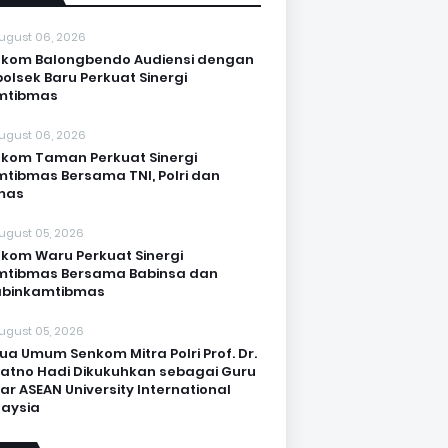
ugust 06, 2026
kom Balongbendo Audiensi dengan
olsek Baru Perkuat Sinergi
mtibmas
ugust 06, 2026
kom Taman Perkuat Sinergi
tibmas Bersama TNI, Polri dan
mas
ugust 05, 2026
kom Waru Perkuat Sinergi
mtibmas Bersama Babinsa dan
abinkamtibmas
ugust 05, 2026
ua Umum Senkom Mitra Polri Prof. Dr.
Katno Hadi Dikukuhkan sebagai Guru
ar ASEAN University International
aysia