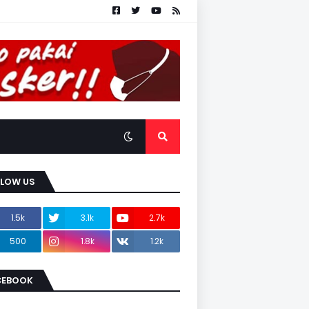
LLOW US
1.5k
3.1k
2.7k
500
1.8k
1.2k
CEBOOK