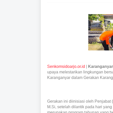
Senkomsidoarjo.or.id
|
Karanganyar
upaya melestarikan lingkungan bers
Karanganyar dalam Gerakan Karanga
Gerakan ini diinisiasi oleh Penjabat
M.Si, setelah dilantik pada hari ya
merupakan program tahunan yang ber