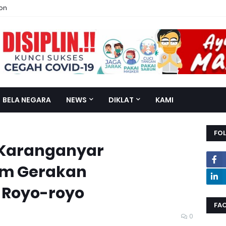
ion
BELA NEGARA
NEWS
DIKLAT
KAMI
FO
 Karanganyar
am Gerakan
 Royo-royo
FA
0