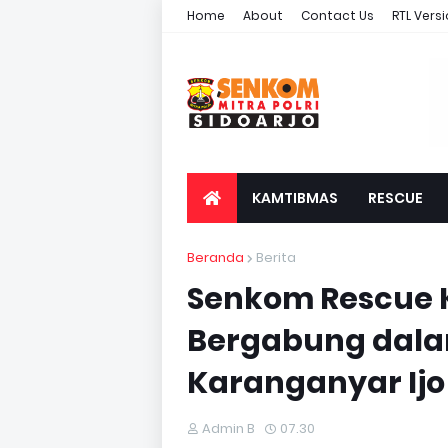
Home
About
Contact Us
RTL Vers
KAMTIBMAS
RESCUE
Beranda
Berita
Senkom Rescue
Bergabung dal
Karanganyar Ijo
Admin B
07.30