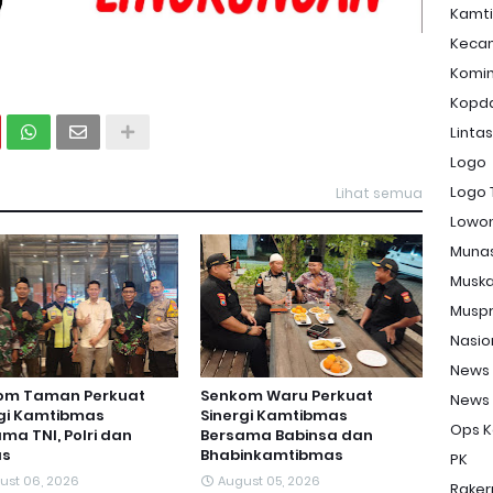
Kamt
Keca
Komi
Kopd
Linta
Logo
Logo 
Lihat semua
Lowon
Muna
Musk
Musp
Nasio
News
om Taman Perkuat
Senkom Waru Perkuat
News
rgi Kamtibmas
Sinergi Kamtibmas
Ops K
ma TNI, Polri dan
Bersama Babinsa dan
s
Bhabinkamtibmas
PK
ust 06, 2026
August 05, 2026
Raker