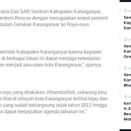
A
cana Dan SAR Senkom Kabupaten Karanganyar,
Sen
i Senkom Rescue dengan menugaskan empat personil
Kap
alam Gerakan Karanganyar Ijo Royo-royo.
Ka
A
Sen
Kam
merintah Kabupaten Karanganyar karena kegiatan
Or
 berbagai lokasi ini dapat menjaga kelestarian
an menjadi paru-paru kota Karanganyar," ujarnya.
A
Sen
Ka
Bh
royo yang dilakukan, Alhamdulillah, sekarang bisa
A
 lihat di wilayah kota Karanganyar terlihat hijau dan
Ket
oyo yang sudah berlangsung sejak tahun 2013 hingga
H. 
n dapat melanjutkan agenda tahunan ini,"
Bes
Mal