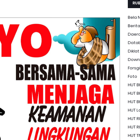
RUB
Bela 
Berit
Daer
Data
Diklat
Down
Forsgi
Foto
HUT B
HUT B
HUT B
HUT La
HUT RI
HUT RI
HUT T