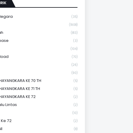
RIK
Negara
(35)
a
(1908)
ah
(813)
base
(3)
(104)
load
(70)
(26)
(90)
HAYANGKARA KE 70 TH
(5)
HAYANGKARA KE 71 TH
(5)
HAYANGKARA KE 72
(2)
lu Lintas
(2)
(10)
 Ke 72
(2)
NI
(8)