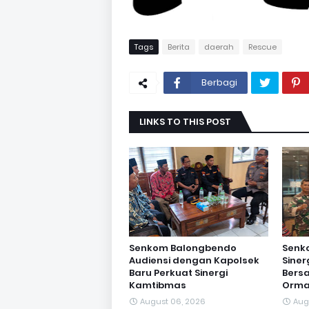
Tags
Berita
daerah
Rescue
Berbagi
LINKS TO THIS POST
Senkom Balongbendo
Senk
Audiensi dengan Kapolsek
Sine
Baru Perkuat Sinergi
Bersa
Kamtibmas
Orma
August 06, 2026
Aug