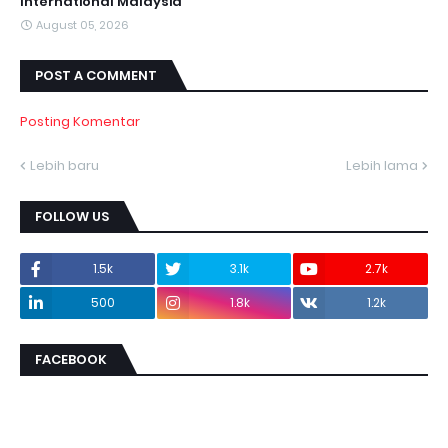
International Malaysia
August 05, 2026
POST A COMMENT
Posting Komentar
Lebih baru
Lebih lama
FOLLOW US
1.5k
3.1k
2.7k
500
1.8k
1.2k
FACEBOOK