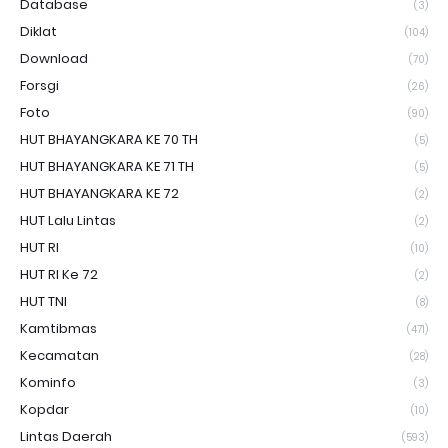
Database
(3)
Diklat
(104)
Download
(70)
Forsgi
(26)
Foto
(90)
HUT BHAYANGKARA KE 70 TH
(5)
HUT BHAYANGKARA KE 71 TH
(5)
HUT BHAYANGKARA KE 72
(2)
HUT Lalu Lintas
(2)
HUT RI
(10)
HUT RI Ke 72
(2)
HUT TNI
(8)
Kamtibmas
(471)
Kecamatan
(28)
Kominfo
(3)
Kopdar
(10)
Lintas Daerah
(593)