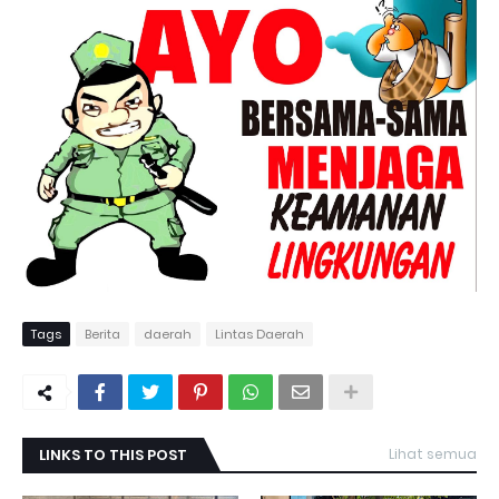
Tags
Berita
daerah
Lintas Daerah
LINKS TO THIS POST
Lihat semua