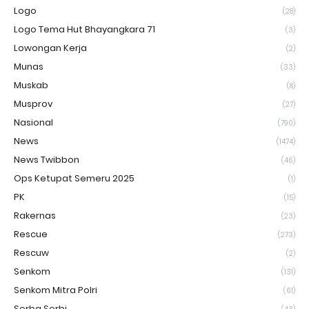
Logo
(28)
Logo Tema Hut Bhayangkara 71
(3)
Lowongan Kerja
(2)
Munas
(33)
Muskab
(8)
Musprov
(27)
Nasional
(790)
News
(1474)
News Twibbon
(46)
Ops Ketupat Semeru 2025
(1)
PK
(15)
Rakernas
(23)
Rescue
(273)
Rescuw
(2)
Senkom
(131)
Senkom Mitra Polri
(61)
Serba Serbi