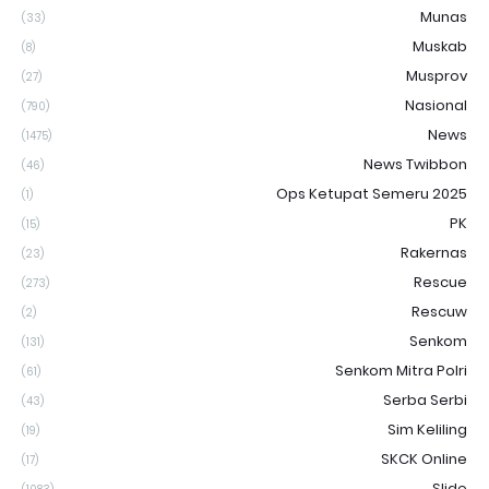
Munas
(33)
Muskab
(8)
Musprov
(27)
Nasional
(790)
News
(1475)
News Twibbon
(46)
Ops Ketupat Semeru 2025
(1)
PK
(15)
Rakernas
(23)
Rescue
(273)
Rescuw
(2)
Senkom
(131)
Senkom Mitra Polri
(61)
Serba Serbi
(43)
Sim Keliling
(19)
SKCK Online
(17)
Slide