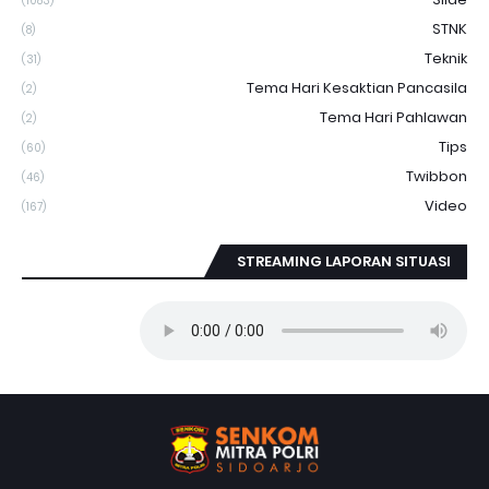
(1083)
STNK
(8)
Teknik
(31)
Tema Hari Kesaktian Pancasila
(2)
Tema Hari Pahlawan
(2)
Tips
(60)
Twibbon
(46)
Video
(167)
STREAMING LAPORAN SITUASI