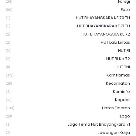
Forsgi
(26)
Foto
(90)
HUT BHAYANGKARA KE 70 TH
(5)
HUT BHAYANGKARA KE 71 TH
(5)
HUT BHAYANGKARA KE 72
(2)
HUT Lalu Lintas
(2)
HUT RI
(10)
HUT RI Ke 72
(2)
HUT TNI
(8)
Kamtibmas
(472)
Kecamatan
(29)
Kominfo
(3)
Kopdar
(10)
Lintas Daerah
(593)
Logo
(28)
Logo Tema Hut Bhayangkara 71
(3)
Lowongan Kerja
(2)